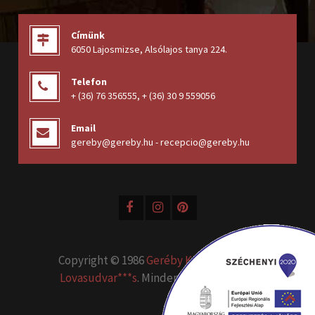
Címünk
6050 Lajosmizse, Alsólajos tanya 224
.
Telefon
+ (36) 76 356555
,
+ (36) 30 9 559056
Email
gereby@gereby.hu - recepcio@gereby.hu
Copyright © 1986
Geréby Kúria Hotel és
Lovasudvar***s
. Minden jog fenntartva.