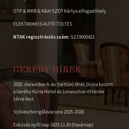
OTP & MKB & K&H SZÉP Kártya elfogadóhely
ELEKTROMOS AUTÓ TÖLTÉS
NTAK regisztrációs szám:
SZ19000421
GERÉBY HÍREK
2025. december 8-án (hétfőn) 09 és 16 óra között
a Geréby Kúria Hotel és Lovasudvar étterme
zárva lesz.
Szilveszteri gálavacsora 2025-2026
Esküvős nyílt nap 2025.11.30 (Vasárnap)