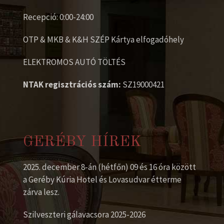
Recepció: 0:00-24:00
OTP & MKB & K&H SZÉP Kártya elfogadóhely
ELEKTROMOS AUTÓ TÖLTÉS
NTAK regisztrációs szám:
SZ19000421
GERÉBY HÍREK
2025. december 8-án (hétfőn) 09 és 16 óra között
a Geréby Kúria Hotel és Lovasudvar étterme
zárva lesz.
Szilveszteri gálavacsora 2025-2026