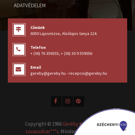
ADATVÉDELEM
Címünk
6050 Lajosmizse, Alsólajos tanya 224
.
Telefon
+ (36) 76 356555
,
+ (36) 30 9 559056
Email
gereby@gereby.hu - recepcio@gereby.hu
Copyright © 1986
Geréby Kúria Hotel és
Lovasudvar***s
. Minden jog fenntartva.