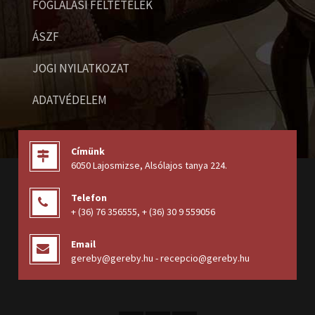
FOGLALÁSI FELTÉTELEK
ÁSZF
JOGI NYILATKOZAT
ADATVÉDELEM
Címünk
6050 Lajosmizse, Alsólajos tanya 224
.
Telefon
+ (36) 76 356555
,
+ (36) 30 9 559056
Email
gereby@gereby.hu - recepcio@gereby.hu