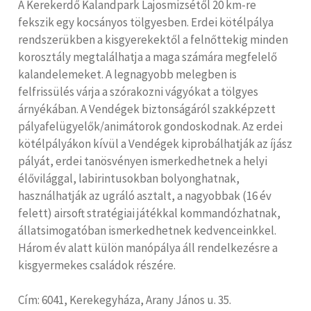
A Kerekerdő Kalandpark Lajosmizsétől 20 km-re
fekszik egy kocsányos tölgyesben. Erdei kötélpálya
rendszerükben a kisgyerekektől a felnőttekig minden
korosztály megtalálhatja a maga számára megfelelő
kalandelemeket. A legnagyobb melegben is
felfrissülés várja a szórakozni vágyókat a tölgyes
árnyékában. A Vendégek biztonságáról szakképzett
pályafelügyelők/animátorok gondoskodnak. Az erdei
kötélpályákon kívül a Vendégek kiprobálhatják az íjász
pályát, erdei tanösvényen ismerkedhetnek a helyi
élővilággal, labirintusokban bolyonghatnak,
használhatják az ugráló asztalt, a nagyobbak (16 év
felett) airsoft stratégiai játékkal kommandózhatnak,
állatsimogatóban ismerkedhetnek kedvenceinkkel.
Három év alatt külön manópálya áll rendelkezésre a
kisgyermekes családok részére.
Cím: 6041, Kerekegyháza, Arany János u. 35.