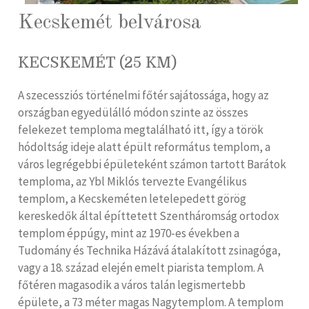
Kecskemét belvárosa
KECSKEMÉT (25 KM)
A szecessziós történelmi főtér sajátossága, hogy az
országban egyedülálló módon szinte az összes
felekezet temploma megtalálható itt, így a török
hódoltság ideje alatt épült református templom, a
város legrégebbi épületeként számon tartott Barátok
temploma, az Ybl Miklós tervezte Evangélikus
templom, a Kecskeméten letelepedett görög
kereskedők által építtetett Szentháromság ortodox
templom éppúgy, mint az 1970-es években a
Tudomány és Technika Házává átalakított zsinagóga,
vagy a 18. század elején emelt piarista templom. A
főtéren magasodik a város talán legismertebb
épülete, a 73 méter magas Nagytemplom. A templom