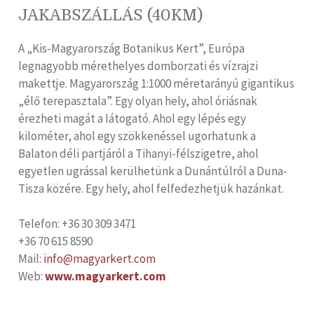
JAKABSZÁLLÁS (40KM)
A „Kis-Magyarország Botanikus Kert”, Európa
legnagyobb mérethelyes domborzati és vízrajzi
makettje. Magyarország 1:1000 méretarányú gigantikus
„élő terepasztala”. Egy olyan hely, ahol óriásnak
érezheti magát a látogató. Ahol egy lépés egy
kilométer, ahol egy szökkenéssel ugorhatunk a
Balaton déli partjáról a Tihanyi-félszigetre, ahol
egyetlen ugrással kerülhetünk a Dunántúlról a Duna-
Tisza közére. Egy hely, ahol felfedezhetjük hazánkat.
Telefon: +36 30 309 3471
+36 70 615 8590
Mail:
info@magyarkert.com
Web:
www.magyarkert.com