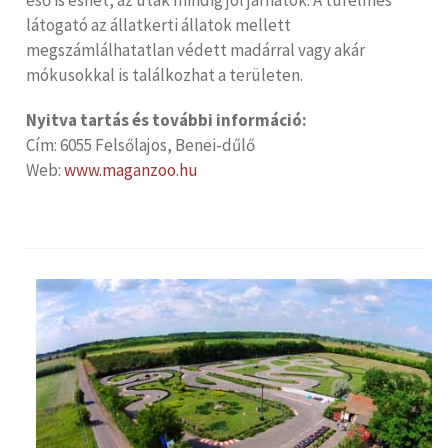
eső is eshet, az utak mindig jól járhatók. A türelmes
látogató az állatkerti állatok mellett
megszámlálhatatlan védett madárral vagy akár
mókusokkal is találkozhat a területen.
Nyitva tartás és további információ:
Cím: 6055 Felsőlajos, Benei-dűlő
Web:
www.maganzoo.hu