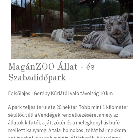
MagánZOO Állat - és
Szabadidőpark
Felsőlajos - Geréby Kúriától való távolság 10 km
A park teljes területe 20 hektár. Több mint 1 kilométer
sétálóút áll a Vendégek rendelkezésére, amely az
állatok kifutói, a játszótér és a melegkonyhás büfé
mellett kanyarog. A talaj homokos, tehát bármekkora