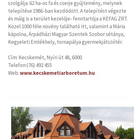
szolgálja. 62 ha-os fa és cserje gyűjtemény, melynek
telepítése 1986-ban kezdődött. A telepítést végezte
és máig is a terület kezelője- fenntartója a KEFAG ZRT.
Közel 1000 féle növény található itt, valamint a Mária
kápolna, Árpádházi Magyar Szentek Szobor sétánya,
Kegyeleti Emlékhely, tornapálya gyermekjátszótér.
Cím: Kecskemét, Nyíri út 48, 6000
Telefon:(76) 492 455
Web:
www.kecskemetiarboretum.hu