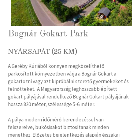
Bognár Gokart Park
NYÁRSAPÁT (25 KM)
A Geréby Kúriából könnyen megközelíthető
parkosított környezetben várja a Bognár Gokart a
gokartozni vagy azt kipróbálni szerető gyermekeket és
felnőtteket. A Magyarország leghosszabb épített
gokart pályájával rendelkező Bognár Gokart pályájának
hossza 820 méter, szélessége 5-6 méter.
A pálya modern időmérő berendezéssel van
felszerelve, bukósisakot biztosítanak minden
menethez. Előzetes bejelentkezés alapján éjszakai