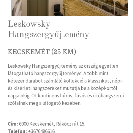
Leskowsky
Hangszergyűjtemény
KECSKEMÉT (25 KM)
Leskowsky Hangszergyűjtemény az ország egyetlen
látogatható hangszergyűjteménye. A több mint
kétezer darabot számláló kollekció a klasszikus, népi-
és kísérleti hangszereket mutatja be a középkortól
napjainkig. Öt kontinens húros, fúvós és ütőhangszerei
szólalnak meg a látogató kezében.
Cím:
6000 Kecskemét, Rákóczi út 15.
Telefon: +
3676486616