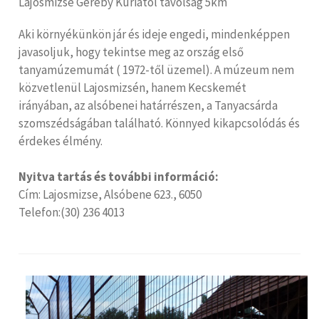
Lajosmizse Geréby Kúriától távolság 5km
Aki környékünkön jár és ideje engedi, mindenképpen
javasoljuk, hogy tekintse meg az ország első
tanyamúzemumát ( 1972-től üzemel). A múzeum nem
közvetlenül Lajosmizsén, hanem Kecskemét
irányában, az alsóbenei határrészen, a Tanyacsárda
szomszédságában található. Könnyed kikapcsolódás és
érdekes élmény.
Nyitva tartás és további információ:
Cím: Lajosmizse, Alsóbene 623., 6050
Telefon:(30) 236 4013