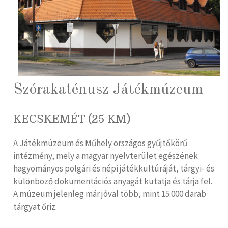
Szórakaténusz Játékmúzeum
KECSKEMÉT (25 KM)
A Játékmúzeum és Műhely országos gyűjtőkörű
intézmény, mely a magyar nyelvterület egészének
hagyományos polgári és népi játékkultúráját, tárgyi- és
különböző dokumentációs anyagát kutatja és tárja fel.
A múzeum jelenleg már jóval több, mint 15.000 darab
tárgyat őriz.