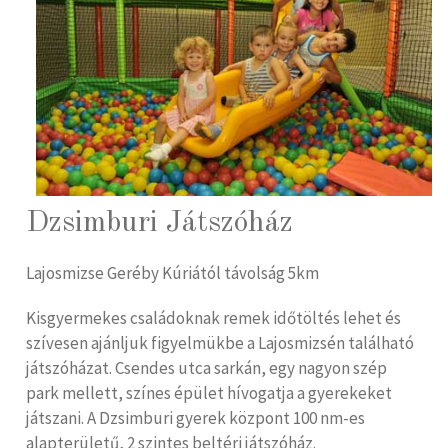
Dzsimburi Játszóház
Lajosmizse Geréby Kúriától távolság 5km
Kisgyermekes családoknak remek időtöltés lehet és
szívesen ajánljuk figyelmükbe a Lajosmizsén található
játszóházat. Csendes utca sarkán, egy nagyon szép
park mellett, színes épület hívogatja a gyerekeket
játszani. A Dzsimburi gyerek központ 100 nm-es
alapterületű, 2 szintes beltéri játszóház.