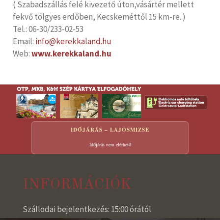
( Szabadszállás felé kivezető úton,vásártér mellett
fekvő tölgyes erdőben, Kecskeméttől 15 km-re. )
Tel.: 06-30/233-02-53
Email:
info@kerekkaland.hu
Web:
www.kerekkaland.hu
IDŐJÁRÁS – LAJOSMIZSE
Időjárás nem elérhető
INFORMÁCIÓK
Szállodai bejelentkezés: 15:00 órától