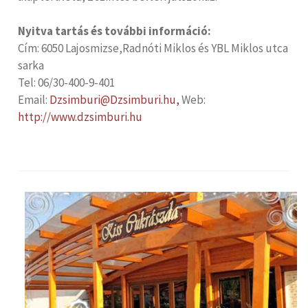
Nyitva tartás és további információ:
Cím: 6050 Lajosmizse,Radnóti Miklos és YBL Miklos utca
sarka
Tel: 06/30-400-9-401
Email:
Dzsimburi@Dzsimburi.hu
,
Web:
http://www.dzsimburi.hu