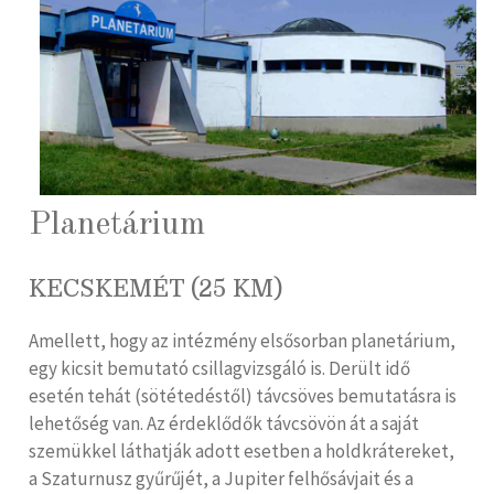
Planetárium
KECSKEMÉT (25 KM)
Amellett, hogy az intézmény elsősorban planetárium,
egy kicsit bemutató csillagvizsgáló is. Derült idő
esetén tehát (sötétedéstől) távcsöves bemutatásra is
lehetőség van. Az érdeklődők távcsövön át a saját
szemükkel láthatják adott esetben a holdkrátereket,
a Szaturnusz gyűrűjét, a Jupiter felhősávjait és a