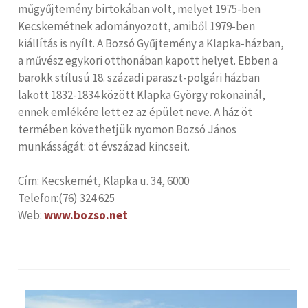
műgyűjtemény birtokában volt, melyet 1975-ben
Kecskemétnek adományozott, amiből 1979-ben
kiállítás is nyílt. A Bozsó Gyűjtemény a Klapka-házban,
a művész egykori otthonában kapott helyet. Ebben a
barokk stílusú 18. századi paraszt-polgári házban
lakott 1832-1834 között Klapka György rokonainál,
ennek emlékére lett ez az épület neve. A ház öt
termében követhetjük nyomon Bozsó János
munkásságát: öt évszázad kincseit.
Cím: Kecskemét, Klapka u. 34, 6000
Telefon:(76) 324 625
Web:
www.bozso.net