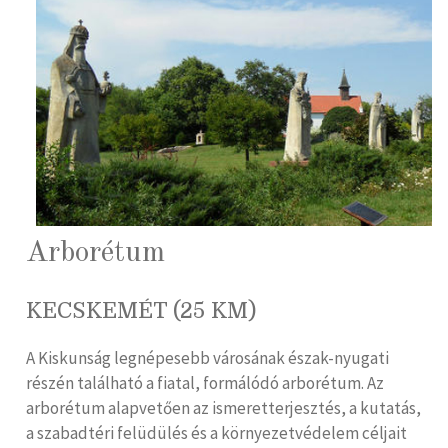
Arborétum
KECSKEMÉT (25 KM)
A Kiskunság legnépesebb városának észak-nyugati
részén található a fiatal, formálódó arborétum. Az
arborétum alapvetően az ismeretterjesztés, a kutatás,
a szabadtéri felüdülés és a környezetvédelem céljait