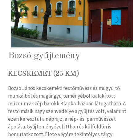
Bozsó gyűjtemény
KECSKEMÉT (25 KM)
Bozsó János kecskeméti festőművész és műgyűjtő
munkáiból és magángyűjteményéből kialakított
múzeum a szép barokk Klapka-házban látogatható. A
festő másik nagy szenvedélye a gyűjtés volt, valamint
ezen keresztül a néprajz, a nép- és iparművészet
ápolása. Gyűjteményével itthon és külföldön is
bemutatkozott. Élete végére tekintélyes tárgyi