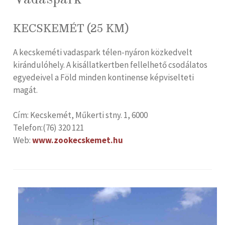
KECSKEMÉT (25 KM)
A kecskeméti vadaspark télen-nyáron közkedvelt
kirándulóhely. A kisállatkertben fellelhető csodálatos
egyedeivel a Föld minden kontinense képviselteti
magát.
Cím: Kecskemét, Műkerti stny. 1, 6000
Telefon:(76) 320 121
Web:
www.zookecskemet.hu