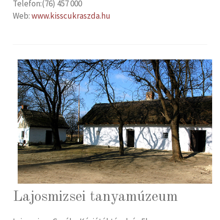
Telefon:(76) 457 000
Web:
www.kisscukraszda.hu
Lajosmizsei tanyamúzeum