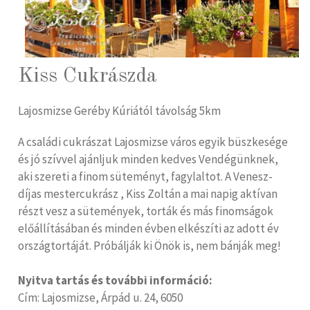
Kiss Cukrászda
Lajosmizse Geréby Kúriától távolság 5km
A családi cukrászat Lajosmizse város egyik büszkesége
és jó szívvel ajánljuk minden kedves Vendégünknek,
aki szereti a finom süteményt, fagylaltot. A Venesz-
díjas mestercukrász , Kiss Zoltán a mai napig aktívan
részt vesz a sütemények, torták és más finomságok
előállításában és minden évben elkészíti az adott év
országtortáját. Próbálják ki Önök is, nem bánják meg!
Nyitva tartás és további információ:
Cím: Lajosmizse, Árpád u. 24, 6050