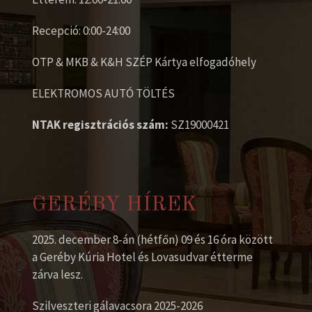
Recepció: 0:00-24:00
OTP & MKB & K&H SZÉP Kártya elfogadóhely
ELEKTROMOS AUTÓ TÖLTÉS
NTAK regisztrációs szám:
SZ19000421
GERÉBY HÍREK
2025. december 8-án (hétfőn) 09 és 16 óra között
a Geréby Kúria Hotel és Lovasudvar étterme
zárva lesz.
Szilveszteri gálavacsora 2025-2026