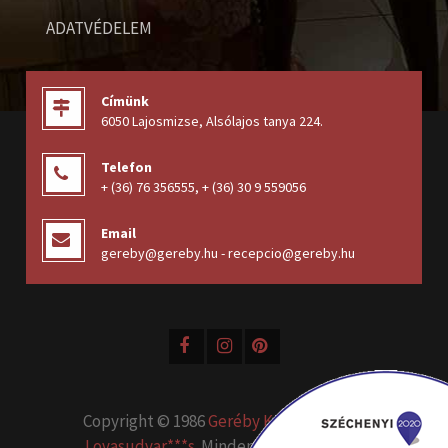
ADATVÉDELEM
Címünk
6050 Lajosmizse, Alsólajos tanya 224
.
Telefon
+ (36) 76 356555
,
+ (36) 30 9 559056
Email
gereby@gereby.hu - recepcio@gereby.hu
Copyright © 1986
Geréby Kúria Hotel és
Lovasudvar***s
. Minden jog fenntartva.