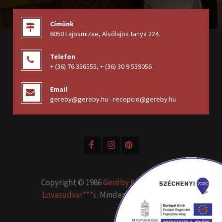
Címünk
6050 Lajosmizse, Alsólajos tanya 224
.
Telefon
+ (36) 76 356555
,
+ (36) 30 9 559056
Email
gereby@gereby.hu - recepcio@gereby.hu
Copyright © 1986
Geréby Kúria Hotel és
Lovasudvar***s
. Minden jog fenntartva.