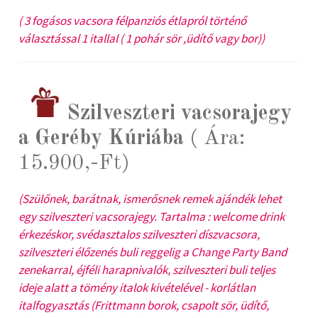
( 3 fogásos vacsora félpanziós étlapról történő
választással 1 itallal ( 1 pohár sör ,üdítő vagy bor))
Szilveszteri vacsorajegy
a Geréby Kúriába
( Ára:
15.900,-Ft)
(Szülőnek, barátnak, ismerősnek remek ajándék lehet
egy szilveszteri vacsorajegy. Tartalma : welcome drink
érkezéskor, svédasztalos szilveszteri díszvacsora,
szilveszteri élőzenés buli reggelig a Change Party Band
zenekarral, éjféli harapnivalók, szilveszteri buli teljes
ideje alatt a tömény italok kivételével - korlátlan
italfogyasztás (Frittmann borok, csapolt sör, üdítő,