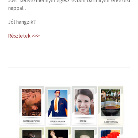
50% kedvezménnyel egész évben bármilyen érkezési
nappal. .
Jól hangzik?
Részletek >>>