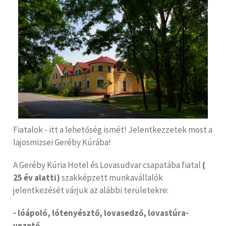
Fiatalok - itt a lehetőség ismét! Jelentkezzetek most a
lajosmizsei Geréby Kúrába!
A Geréby Kúria Hotel és Lovasudvar csapatába fiatal
(
25 év alatti)
szakképzett munkavállalók
jelentkezését várjuk az alábbi területekre:
- lóápoló, lótenyésztő, lovasedző, lovastúra-
vezető