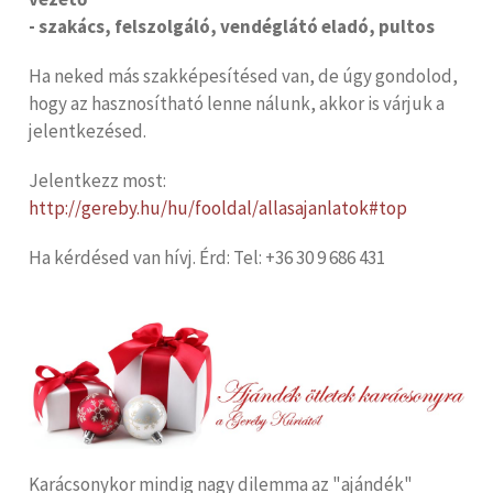
- szakács, felszolgáló, vendéglátó eladó, pultos
Ha neked más szakképesítésed van, de úgy gondolod,
hogy az hasznosítható lenne nálunk, akkor is várjuk a
jelentkezésed.
Jelentkezz most:
http://gereby.hu/hu/fooldal/allasajanlatok#top
Ha kérdésed van hívj. Érd: Tel: +36 30 9 686 431
Karácsonykor mindig nagy dilemma az "ajándék"