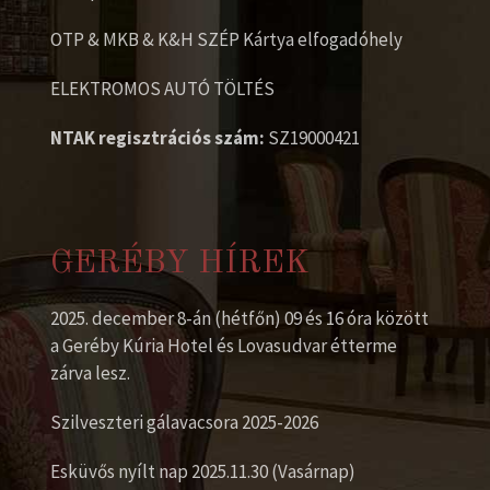
OTP & MKB & K&H SZÉP Kártya elfogadóhely
ELEKTROMOS AUTÓ TÖLTÉS
NTAK regisztrációs szám:
SZ19000421
GERÉBY HÍREK
2025. december 8-án (hétfőn) 09 és 16 óra között
a Geréby Kúria Hotel és Lovasudvar étterme
zárva lesz.
Szilveszteri gálavacsora 2025-2026
Esküvős nyílt nap 2025.11.30 (Vasárnap)