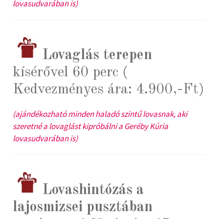
lovasudvarában is)
Lovaglás terepen
kísérővel 60 perc (
Kedvezményes ára: 4.900,-Ft)
(ajándékozható minden haladó szintű lovasnak, aki
szeretné a lovaglást kipróbálni a Geréby Kúria
lovasudvarában is)
Lovashintózás a
lajosmizsei pusztában