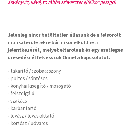
ásványvíz, kávé, továbbá szilveszter éjfélkor pezsgő)
Jelenleg nincs betöltetlen állásunk de a felsorolt
munkaterületekre bármikor elküldheti
jelentkezését, melyet eltárolunk és egy esetleges
üresedésnél felvesszük Önnel a kapcsolatot:
- takarító / szobaasszony
- pultos / söntéses
- konyhai kisegítő / mosogató
- felszolgáló
- szakács
- karbantartó
- lovász / lovas oktató
- kertész / udvaros