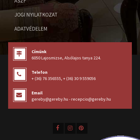
ÁSZF
JOGI NYILATKOZAT
ADATVÉDELEM
Címünk
6050 Lajosmizse, Alsólajos tanya 224
.
Telefon
+ (36) 76 356555
,
+ (36) 30 9 559056
Email
gereby@gereby.hu - recepcio@gereby.hu