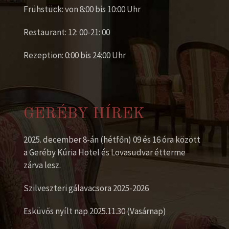
Frühstück: von 8:00 bis 10:00 Uhr
Restaurant: 12: 00-21: 00
Rezeption: 0:00 bis 24:00 Uhr
GERÉBY HÍREK
2025. december 8-án (hétfőn) 09 és 16 óra között
a Geréby Kúria Hotel és Lovasudvar étterme
zárva lesz.
Szilveszteri gálavacsora 2025-2026
Esküvős nyílt nap 2025.11.30 (Vasárnap)