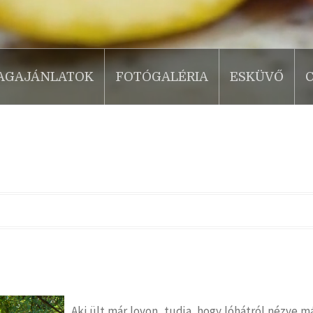
AGAJÁNLATOK
FOTÓGALÉRIA
ESKÜVŐ
Aki ült már lovon, tudja, hogy lóhátról nézve m