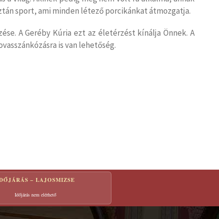
usztán sport, ami minden létező porcikánkat átmozgatja.
zése. A Geréby Kúria ezt az életérzést kínálja Önnek. A
ovasszánkózásra is van lehetőség.
IDŐJÁRÁS – LAJOSMIZSE
Időjárás nem elérhető