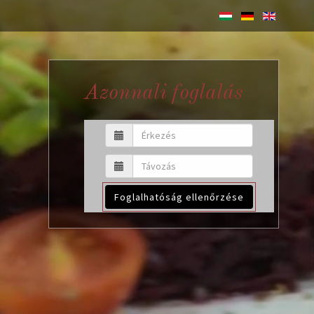
Azonnali foglalás
Foglalhatóság ellenőrzése