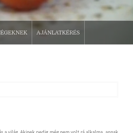
CÉGEKNEK
AJÁNLATKÉRÉS
ás a világ. Akinek pedig még nem volt rá alkalma, annak