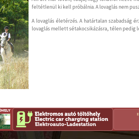
feltétlenül ki kell próbálnia. A lovaglás nem p
A lovaglás életérzés. A határtalan szabadság ér
lovaglás mellett sétakocsikázásra, télen pedig l