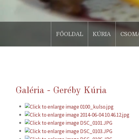
FŐOLDAL
KÚRIA
CSOM
.
Galéria - Geréby Kúria