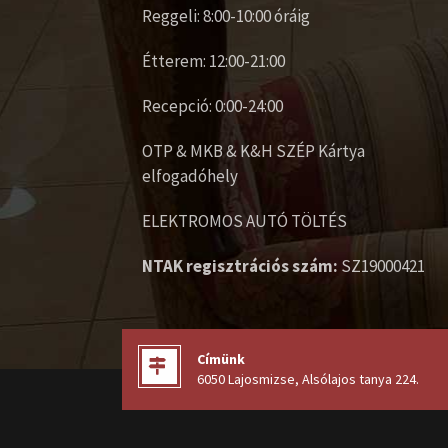
Reggeli: 8:00-10:00 óráig
Étterem: 12:00-21:00
Recepció: 0:00-24:00
OTP & MKB & K&H SZÉP Kártya
elfogadóhely
ELEKTROMOS AUTÓ TÖLTÉS
NTAK regisztrációs szám:
SZ19000421
Címünk
6050 Lajosmizse, Alsólajos tanya 224
.