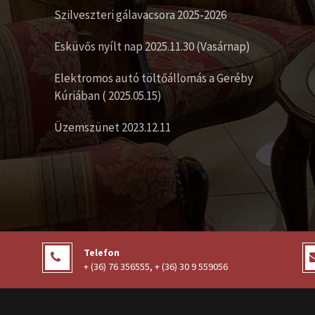
Szilveszteri gálavacsora 2025-2026
Esküvős nyílt nap 2025.11.30 (Vasárnap)
Elektromos autó töltőállomás a Geréby
Kúriában ( 2025.05.15)
Üzemszünet 2023.12.11
Telefon
+ (36) 76 356555
,
+ (36) 30 9 559056