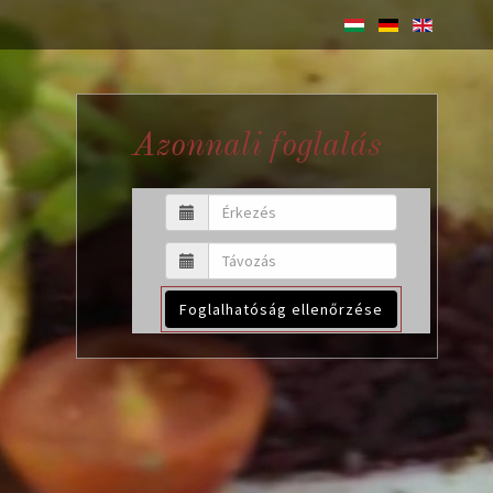
Azonnali foglalás
Foglalhatóság ellenőrzése