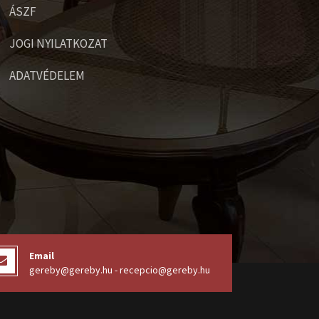
ÁSZF
JOGI NYILATKOZAT
ADATVÉDELEM
Email
gereby@gereby.hu - recepcio@gereby.hu