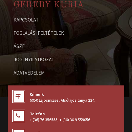
GERÉBY KÚRIA
KAPCSOLAT
FOGLALÁSI FELTÉTELEK
ÁSZF
JOGI NYILATKOZAT
ADATVÉDELEM
Címünk
6050 Lajosmizse, Alsólajos tanya 224
.
Telefon
+ (36) 76 356555
,
+ (36) 30 9 559056