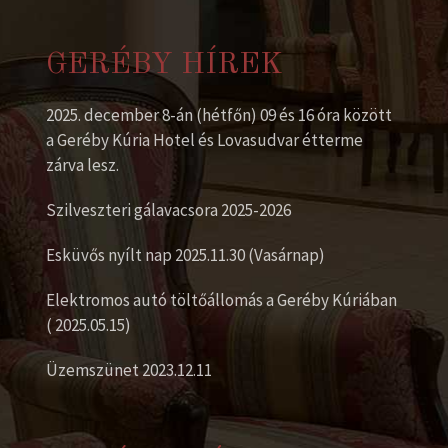
GERÉBY HÍREK
2025. december 8-án (hétfőn) 09 és 16 óra között
a Geréby Kúria Hotel és Lovasudvar étterme
zárva lesz.
Szilveszteri gálavacsora 2025-2026
Esküvős nyílt nap 2025.11.30 (Vasárnap)
Elektromos autó töltőállomás a Geréby Kúriában
( 2025.05.15)
Üzemszünet 2023.12.11