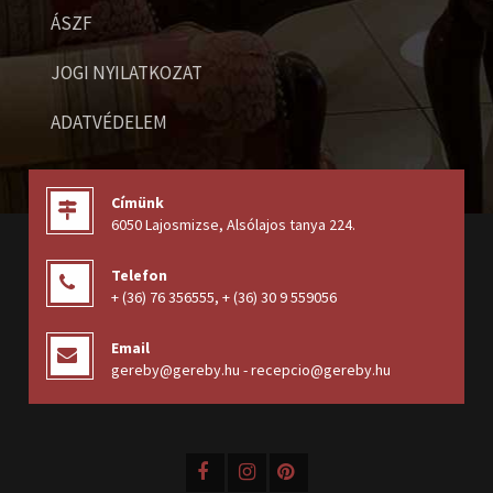
ÁSZF
JOGI NYILATKOZAT
ADATVÉDELEM
Címünk
6050 Lajosmizse, Alsólajos tanya 224
.
Telefon
+ (36) 76 356555
,
+ (36) 30 9 559056
Email
gereby@gereby.hu - recepcio@gereby.hu