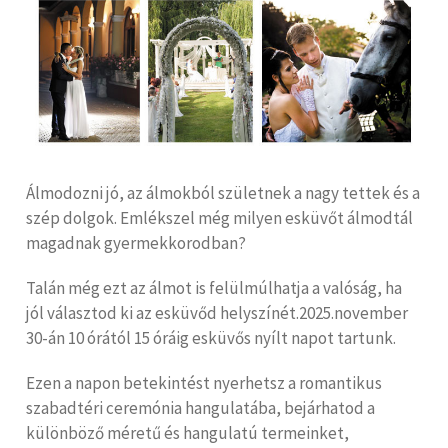
Álmodozni jó, az álmokból születnek a nagy tettek és a
szép dolgok. Emlékszel még milyen esküvőt álmodtál
magadnak gyermekkorodban?
Talán még ezt az álmot is felülmúlhatja a valóság, ha
jól választod ki az esküvőd helyszínét.2025.november
30-án 10 órától 15 óráig esküvős nyílt napot tartunk.
Ezen a napon betekintést nyerhetsz a romantikus
szabadtéri ceremónia hangulatába, bejárhatod a
különböző méretű és hangulatú termeinket,