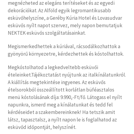
megnézheted az elegáns terítéseket és az egyedi
dekorációkat. Az Alföld egyik legromantikusabb
esküvőhelyszíne, a Geréby Kúria Hotel és Lovasudvar
esküvős nyílt napot szervez, mely napon bemutatjuk
NEKTEK esküvős szolgáltatásainkat.
Megismerkedhettek a kúriával, rácsodálkozhattok a
gyönyörű környezetre, kérdezhettek és kóstolhattok.
Megkóstolhatod a legkedveltebb esküvői
ételeinket.Tájékoztatást nyújtunk az italkínálatunkról.
A kiállítás megtekintése ingyenes. Az esküvős
ételsorokból összeállított korlátlan büféasztalos
menü kóstolásának díja: 9.990,-Ft/fő. Látogass el nyílt
napunkra, ismerd meg a kínálatunkat és tedd fel
kérdéseidet a szakembereinknek! Ha tetszik amit
látsz, tapasztalsz, a nyílt napon le is foglalhatod az
esküvőd időpontját, helyszínét.