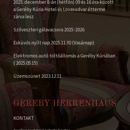
2025. december 8-án (hétfőn) 09 és 16 óra között
a Geréby Kúria Hotel és Lovasudvar étterme
zárva lesz.
Szilveszteri gálavacsora 2025-2026
Esküvős nyílt nap 2025.11.30 (Vasárnap)
Elektromos autó töltőállomás a Geréby Kúriában
( 2025.05.15)
Üzemszünet 2023.12.11
GEREBY HERRENHAUS
KONTAKT