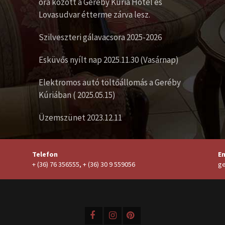
óra között a Geréby Kúria Hotel és
Lovasudvar étterme zárva lesz.
Szilveszteri gálavacsora 2025-2026
Esküvős nyílt nap 2025.11.30 (Vasárnap)
Elektromos autó töltőállomás a Geréby
Kúriában ( 2025.05.15)
Üzemszünet 2023.12.11
Telefon
Em
+ (36) 76 356555, + (36) 30 9 559056
ge