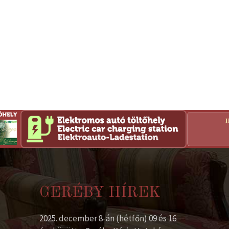
GERÉBY HÍREK
2025. december 8-án (hétfőn) 09 és 16