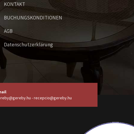
KONTAKT
BUCHUNGSKONDITIONEN
AGB
Datenschutzerklärung
ail
reby@gereby.hu - recepcio@gereby.hu