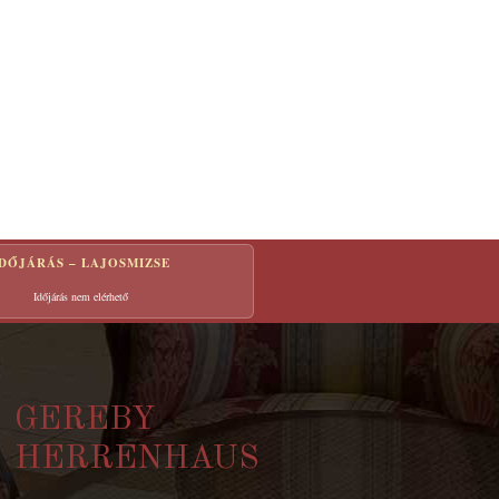
IDŐJÁRÁS – LAJOSMIZSE
Időjárás nem elérhető
GEREBY
HERRENHAUS