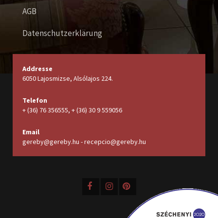
AGB
Datenschutzerklärung
Addresse
6050 Lajosmizse, Alsólajos 224.
Telefon
+ (36) 76 356555, + (36) 30 9 559056
Email
gereby@gereby.hu - recepcio@gereby.hu