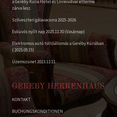
a Geréby Kúria Hotel és Lovasudvar étterme
zárva lesz.
Szilveszteri gálavacsora 2025-2026
Esküvős nyílt nap 2025.11.30 (Vasárnap)
Elektromos autó töltőállomás a Geréby Kúriában
( 2025.05.15)
Üzemszünet 2023.12.11
GEREBY HERRENHAUS
KONTAKT
BUCHUNGSKONDITIONEN