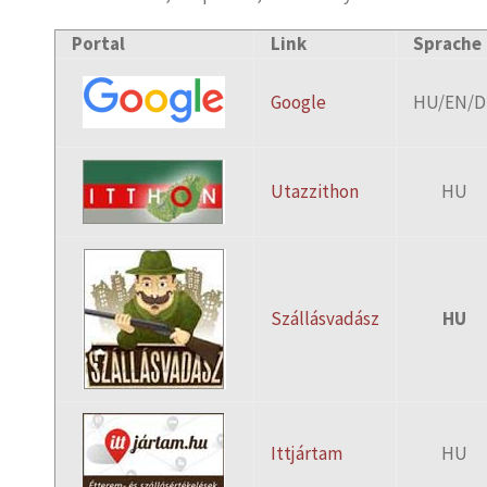
Portal
Link
Sprache
Google
HU/EN/D
Utazzithon
HU
Szállásvadász
HU
Ittjártam
HU