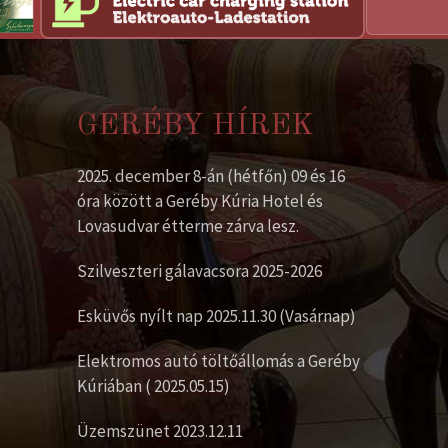
GERÉBY HÍREK
2025. december 8-án (hétfőn) 09 és 16
óra között a Geréby Kúria Hotel és
Lovasudvar étterme zárva lesz.
Szilveszteri gálavacsora 2025-2026
Esküvős nyílt nap 2025.11.30 (Vasárnap)
Elektromos autó töltőállomás a Geréby
Kúriában ( 2025.05.15)
Üzemszünet 2023.12.11