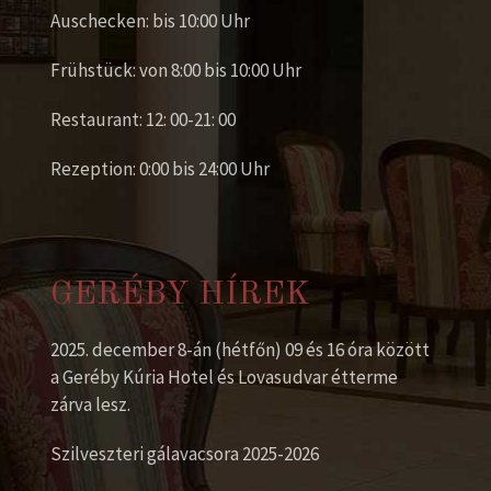
Auschecken: bis 10:00 Uhr
Frühstück: von 8:00 bis 10:00 Uhr
Restaurant: 12: 00-21: 00
Rezeption: 0:00 bis 24:00 Uhr
GERÉBY HÍREK
2025. december 8-án (hétfőn) 09 és 16 óra között
a Geréby Kúria Hotel és Lovasudvar étterme
zárva lesz.
Szilveszteri gálavacsora 2025-2026