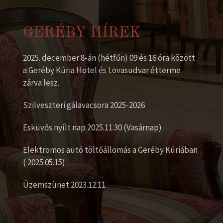
GERÉBY HÍREK
2025. december 8-án (hétfőn) 09 és 16 óra között
a Geréby Kúria Hotel és Lovasudvar étterme
zárva lesz.
Szilveszteri gálavacsora 2025-2026
Esküvős nyílt nap 2025.11.30 (Vasárnap)
Elektromos autó töltőállomás a Geréby Kúriában
( 2025.05.15)
Üzemszünet 2023.12.11