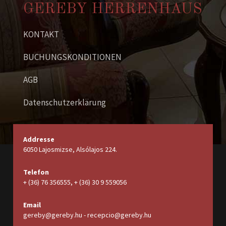
GEREBY HERRENHAUS
KONTAKT
BUCHUNGSKONDITIONEN
AGB
Datenschutzerklärung
Addresse
6050 Lajosmizse, Alsólajos 224.
Telefon
+ (36) 76 356555, + (36) 30 9 559056
Email
gereby@gereby.hu - recepcio@gereby.hu