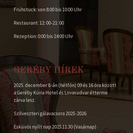
Frühstück: von 8:00 bis 10:00 Uhr
Restaurant: 12: 00-21: 00
Rezeption: 0:00 bis 24:00 Uhr
GERÉBY HÍREK
2025. december 8-án (hétfőn) 09 és 16 óra között
a Geréby Kúria Hotel és Lovasudvar étterme
zárva lesz.
Szilveszteri gálavacsora 2025-2026
Esküvős nyílt nap 2025.11.30 (Vasárnap)