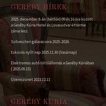
GERÉBY HÍREK
2025. december 8-án (hétfőn) 09 és 16 óra között
a Geréby Kúria Hotel és Lovasudvar étterme
zárva lesz.
Szilveszteri gálavacsora 2025-2026
Esküvős nyílt nap 2025.11.30 (Vasárnap)
Elektromos autó töltőállomás a Geréby Kúriában
( 2025.05.15)
Üzemszünet 2023.12.11
GERÉBY KÚRIA