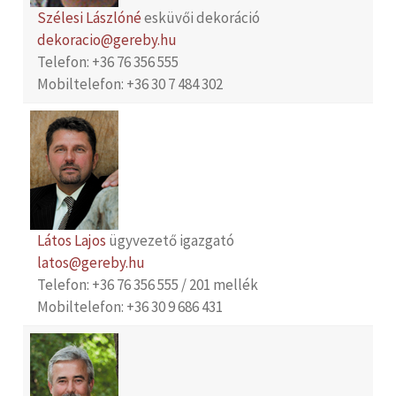
Szélesi Lászlóné
esküvői dekoráció
dekoracio@gereby.hu
Telefon: +36 76 356 555
Mobiltelefon: +36 30 7 484 302
Látos Lajos
ügyvezető igazgató
latos@gereby.hu
Telefon: +36 76 356 555 / 201 mellék
Mobiltelefon: +36 30 9 686 431