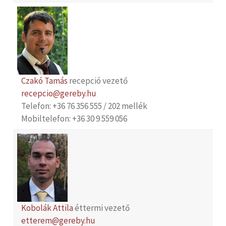
Czakó Tamás
recepció vezető
recepcio@gereby.hu
Telefon: +36 76 356 555 / 202 mellék
Mobiltelefon: +36 30 9 559 056
Kobolák Attila
éttermi vezető
etterem@gereby.hu