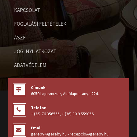
KAPCSOLAT
FOGLALÁSI FELTÉTELEK
ÁSZF
JOGI NYILATKOZAT
ADATVÉDELEM
Címünk
6050 Lajosmizse, Alsólajos tanya 224
.
Telefon
+ (36) 76 356555
,
+ (36) 30 9 559056
Email
gereby@gereby.hu - recepcio@gereby.hu