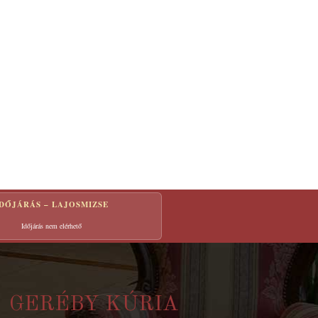
IDŐJÁRÁS – LAJOSMIZSE
Időjárás nem elérhető
GERÉBY KÚRIA