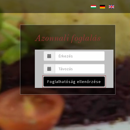
Azonnali foglalás
Foglalhatóság ellenőrzése