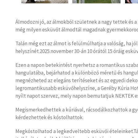
Álmodozni jó, az álmokból születnek a nagy tettek és a
még milyen esküvőt álmodtál magadnak gyermekkoro
Talán még ezt az álmot is felülmúlhatja a valóság, ha jó
helyszínét.2025.november 30-án 10 órától 15 óráig esküv
Ezen a napon betekintést nyerhetsz a romantikus szab
hangulatába, bejárhatod a különböző méretű és hangu
megnézheted az elegáns terítéseket és az egyedi dekor
legromantikusabb esküvőhelyszíne, a Geréby Kúria Hot
nyílt napot szervez, mely napon bemutatjuk NEKTEK es
Megismerkedhettek a kúriával, rácsodálkozhattok a gy
kérdezhettek és kóstolhattok.
Megkóstolhatod a legkedveltebb esküvői ételeinket.Tá