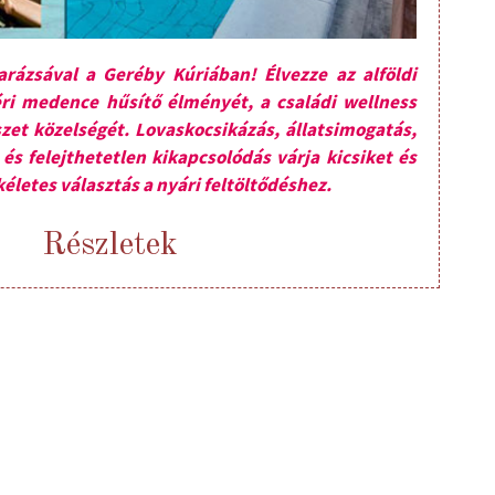
arázsával a Geréby Kúriában! Élvezze az alföldi
ri medence hűsítő élményét, a családi wellness
et közelségét. Lovaskocsikázás, állatsimogatás,
és felejthetetlen kikapcsolódás várja kicsiket és
életes választás a nyári feltöltődéshez.
Részletek