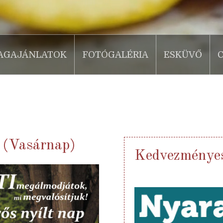
AGAJÁNLATOK
FOTÓGALÉRIA
ESKÜVŐ
 (Vasárnap)
Kedvezményes