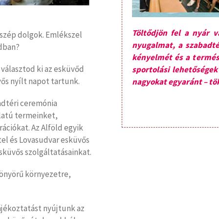
Töltődjön fel a nyár v
 szép dolgok. Emlékszel
nyugalmat, a szabadté
dban?
kényelmét és a termész
l választod ki az esküvőd
sportolási lehetőségek 
ős nyílt napot tartunk.
nagyokat egyaránt – tök
adtéri ceremónia
latú termeinket,
ációkat. Az Alföld egyik
el és Lovasudvar esküvős
küvős szolgáltatásainkat.
önyörű környezetre,
jékoztatást nyújtunk az