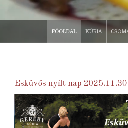
FŐOLDAL
KÚRIA
CSOM
.
Esküvős nyílt nap 2025.11.30