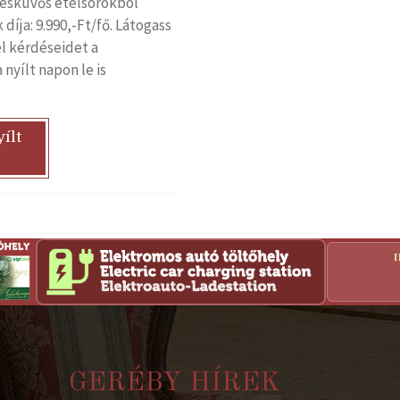
z esküvős ételsorokból
díja: 9.990,-Ft/fő. Látogass
el kérdéseidet a
nyílt napon le is
ílt
GERÉBY HÍREK