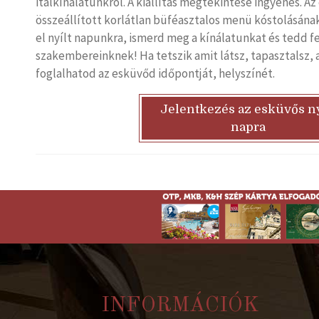
italkínálatunkról. A kiállítás megtekintése ingyenes. A
összeállított korlátlan büféasztalos menü kóstolásának 
el nyílt napunkra, ismerd meg a kínálatunkat és tedd f
szakembereinknek! Ha tetszik amit látsz, tapasztalsz, a 
foglalhatod az esküvőd időpontját, helyszínét.
Jelentkezés az esküvős ny
napra
INFORMÁCIÓK