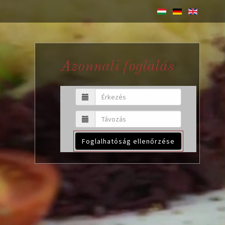
Azonnali foglalás
Foglalhatóság ellenőrzése