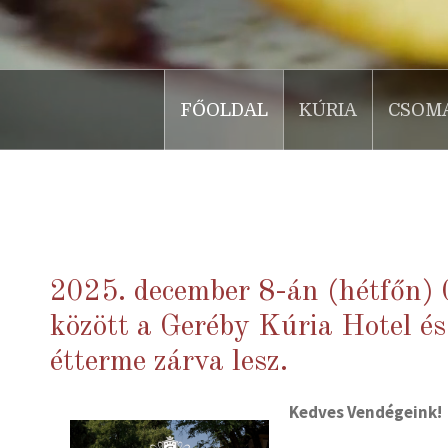
FŐOLDAL
KÚRIA
CSOM
.
2025. december 8-án (hétfőn) 
között a Geréby Kúria Hotel é
étterme zárva lesz.
Kedves Vendégeink!