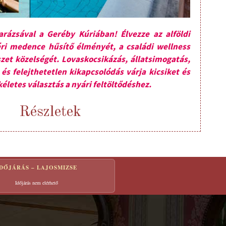
arázsával a Geréby Kúriában! Élvezze az alföldi
ri medence hűsítő élményét, a családi wellness
et közelségét. Lovaskocsikázás, állatsimogatás,
és felejthetetlen kikapcsolódás várja kicsiket és
életes választás a nyári feltöltődéshez.
Részletek
IDŐJÁRÁS – LAJOSMIZSE
Időjárás nem elérhető