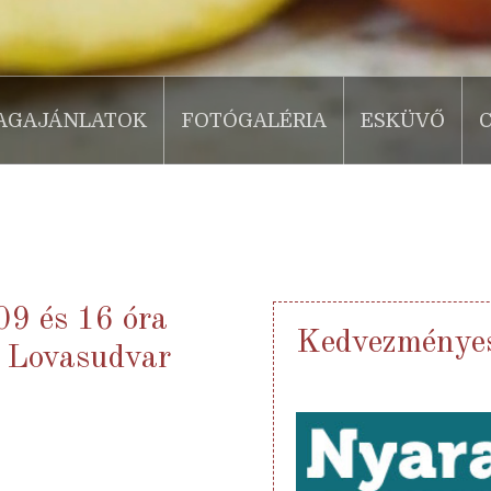
AGAJÁNLATOK
FOTÓGALÉRIA
ESKÜVŐ
09 és 16 óra
Kedvezményes
s Lovasudvar