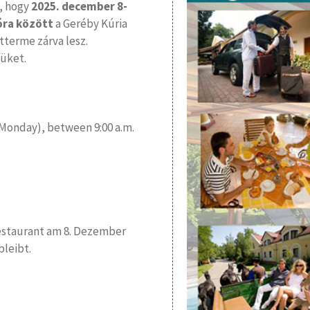
, hogy
2025. december 8-
 óra között
a Geréby Kúria
tterme zárva lesz.
üket.
(Monday), between 9:00 a.m.
Restaurant am 8. Dezember
bleibt.