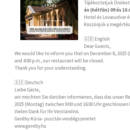
Tájékoztatjuk Önöket
án (hétfőn) 09 és 16
Hotel és Lovasudvar é
Köszönjük a megértés
🇬🇧 English
Dear Guests,
We would like to inform you that on December 8, 2025 
and 4:00 p.m., our restaurant will be closed.
Thank you for your understanding.
🇩🇪 Deutsch
Liebe Gäste,
wir möchten Sie darüber informieren, dass das unser 
2025 (Montag) zwischen 9:00 und 16:00 Uhr geschlossen 
Vielen Dank für Ihr Verständnis.
Geréby Kúria- pusztán vendégszeretet
www.gereby.hu