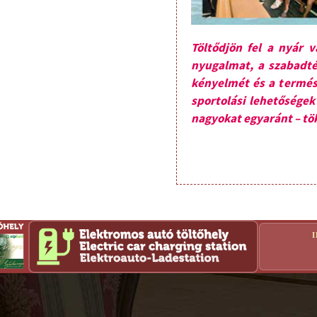
Töltődjön fel a nyár v
nyugalmat, a szabadté
kényelmét és a termész
sportolási lehetőségek 
nagyokat egyaránt – tök