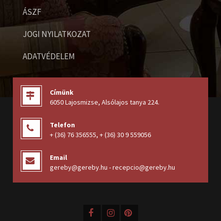
ÁSZF
JOGI NYILATKOZAT
ADATVÉDELEM
Címünk
6050 Lajosmizse, Alsólajos tanya 224
.
Telefon
+ (36) 76 356555
,
+ (36) 30 9 559056
Email
gereby@gereby.hu - recepcio@gereby.hu