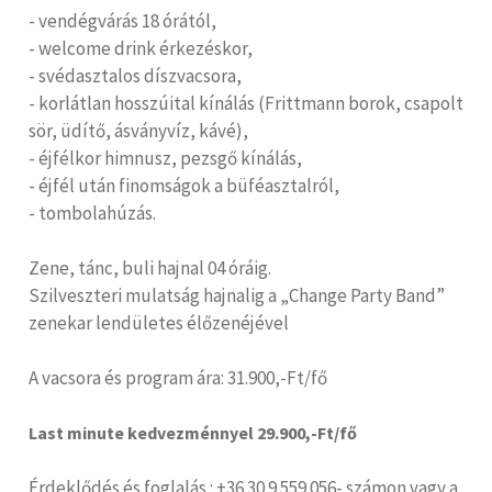
- vendégvárás 18 órától,
- welcome drink érkezéskor,
- svédasztalos díszvacsora,
- korlátlan hosszúital kínálás (Frittmann borok, csapolt
sör, üdítő, ásványvíz, kávé),
- éjfélkor himnusz, pezsgő kínálás,
- éjfél után finomságok a büféasztalról,
- tombolahúzás.
Zene, tánc, buli hajnal 04 óráig.
Szilveszteri mulatság hajnalig a „Change Party Band”
zenekar lendületes élőzenéjével
A vacsora és program ára: 31.900,-Ft/fő
Last minute kedvezménnyel 29.900,-Ft/fő
Érdeklődés és foglalás : +36 30 9 559 056- számon vagy a