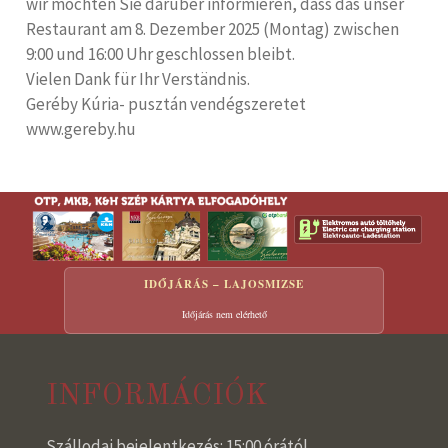
wir möchten Sie darüber informieren, dass das unser
Restaurant am 8. Dezember 2025 (Montag) zwischen
9:00 und 16:00 Uhr geschlossen bleibt.
Vielen Dank für Ihr Verständnis.
Geréby Kúria- pusztán vendégszeretet
www.gereby.hu
IDŐJÁRÁS – LAJOSMIZSE
Időjárás nem elérhető
INFORMÁCIÓK
Szállodai bejelentkezés: 15:00 órától