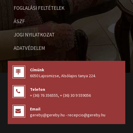
FOGLALÁSI FELTÉTELEK
ÁSZF
JOGI NYILATKOZAT
ADATVÉDELEM
Címünk
6050 Lajosmizse, Alsólajos tanya 224
.
Telefon
+ (36) 76 356555
,
+ (36) 30 9 559056
Email
gereby@gereby.hu - recepcio@gereby.hu