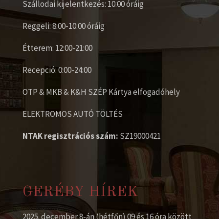
Szállodai kijelentkezés: 10:00 óráig
Reggeli: 8:00-10:00 óráig
Étterem: 12:00-21:00
Recepció: 0:00-24:00
OTP & MKB & K&H SZÉP Kártya elfogadóhely
ELEKTROMOS AUTÓ TÖLTÉS
NTAK regisztrációs szám:
SZ19000421
GERÉBY HÍREK
2025. december 8-án (hétfőn) 09 és 16 óra között