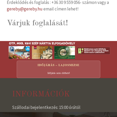
Érdeklődés és foglalás : +36 30 9 559 056- számon vagy a
gereby@gereby.hu
email címen lehet!
Várjuk foglalását!
IDŐJÁRÁS – LAJOSMIZSE
Időjárás nem elérhető
INFORMÁCIÓK
Szállodai bejelentkezés: 15:00 órától