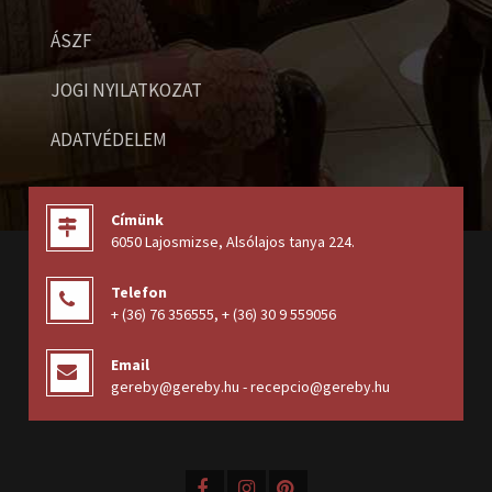
ÁSZF
JOGI NYILATKOZAT
ADATVÉDELEM
Címünk
6050 Lajosmizse, Alsólajos tanya 224
.
Telefon
+ (36) 76 356555
,
+ (36) 30 9 559056
Email
gereby@gereby.hu - recepcio@gereby.hu