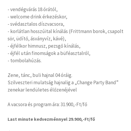
- vendégvárás 18 órától,
- welcome drink érkezéskor,
- svédasztalos díszvacsora,
- korlátlan hosszúital kínálás (Frittmann borok, csapolt
sör, üdítő, ásványvíz, kávé),
- éjfélkor himnusz, pezsgő kínálás,
- éjfél után finomságok a büféasztalról,
- tombolahúzás.
Zene, tánc, buli hajnal 04 óráig.
Szilveszteri mulatság hajnalig a „Change Party Band”
zenekar lendületes élőzenéjével
A vacsora és program ára: 31.900,-Ft/fő
Last minute kedvezménnyel 29.900,-Ft/fő