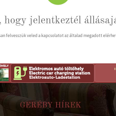
 hogy jelentkeztél állásaj
n felvesszük veled a kapcsolatot az általad megadott elérh
GERÉBY HÍREK