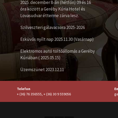
2025. december 8-án (hétfőn) 09 és 16
óra között a Geréby Kúria Hotel és
Lovasudvar étterme zárva lesz.
Szilveszteri gálavacsora 2025-2026
Esküvős nyílt nap 2025.11.30 (Vasárnap)
Elektromos autó töltőállomás a Geréby
Kúriában ( 2025.05.15)
Üzemszünet 2023.12.11
Telefon
Em
+ (36) 76 356555, + (36) 30 9 559056
ge