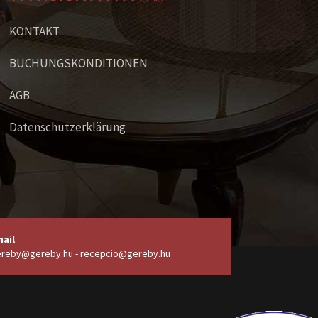
KONTAKT
BUCHUNGSKONDITIONEN
AGB
Datenschutzerklärung
ail
reby@gereby.hu - recepcio@gereby.hu