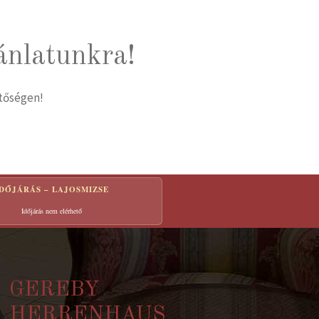
ánlatunkra!
etőségen!
IDŐJÁRÁS – LAJOSMIZSE
Időjárás nem elérhető
GEREBY
HERRENHAUS