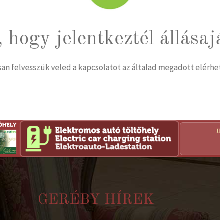
 hogy jelentkeztél állásaj
n felvesszük veled a kapcsolatot az általad megadott elérh
GERÉBY HÍREK