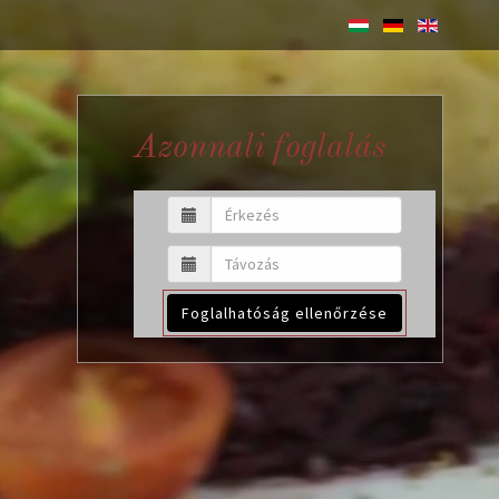
Azonnali foglalás
Foglalhatóság ellenőrzése