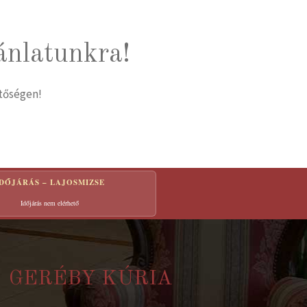
ánlatunkra!
etőségen!
IDŐJÁRÁS – LAJOSMIZSE
Időjárás nem elérhető
GERÉBY KÚRIA