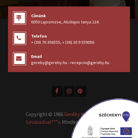
Címünk
6050 Lajosmizse, Alsólajos tanya 224
.
Telefon
+ (36) 76 356555
,
+ (36) 30 9 559056
Email
gereby@gereby.hu - recepcio@gereby.hu
Copyright © 1986
Geréby Kúria Hotel és
Lovasudvar***s
. Minden jog fenntartva.