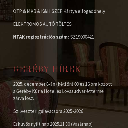
OTP & MKB & K&H SZÉP Kártya elfogadóhely
ELEKTROMOS AUTÓ TÖLTÉS
NTAK regisztrációs szám:
SZ19000421
GERÉBY HÍREK
2025. december 8-án (hétfőn) 09 és 16 óra között
a Geréby Kúria Hotel és Lovasudvar étterme
zárva lesz.
Szilveszteri gálavacsora 2025-2026
Esküvős nyílt nap 2025.11.30 (Vasárnap)