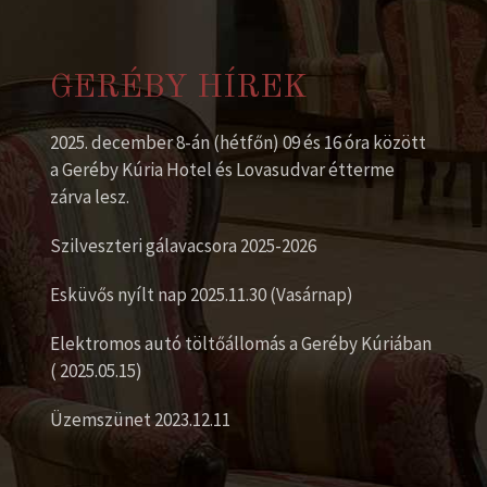
GERÉBY HÍREK
2025. december 8-án (hétfőn) 09 és 16 óra között
a Geréby Kúria Hotel és Lovasudvar étterme
zárva lesz.
Szilveszteri gálavacsora 2025-2026
Esküvős nyílt nap 2025.11.30 (Vasárnap)
Elektromos autó töltőállomás a Geréby Kúriában
( 2025.05.15)
Üzemszünet 2023.12.11