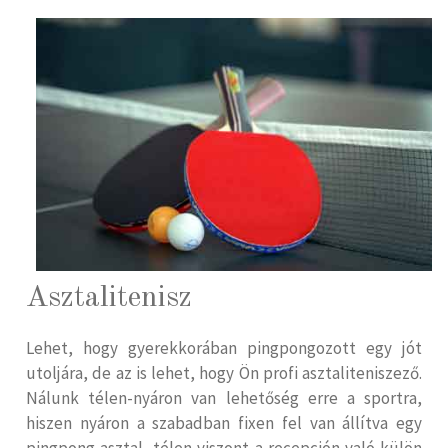
Asztalitenisz
Lehet, hogy gyerekkorában pingpongozott egy jót
utoljára, de az is lehet, hogy Ön profi asztaliteniszező.
Nálunk télen-nyáron van lehetőség erre a sportra,
hiszen nyáron a szabadban fixen fel van állítva egy
pingpong asztal, télen viszont a recepción való külön