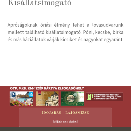
Kisállatsímogató
Apróságoknak óriási élmény lehet a lovasudvarunk
mellett található kisállatsimogató. Póni, kecske, birka
és más háziállatok várják kicsiket és nagyokat egyaránt.
IDŐJÁRÁS – LAJOSMIZSE
Időjárás nem elérhető