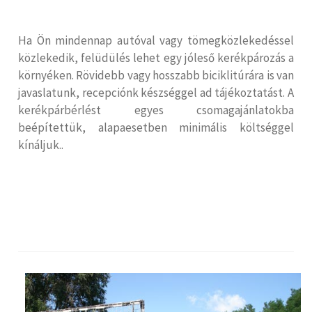
Ha Ön mindennap autóval vagy tömegközlekedéssel
közlekedik, felüdülés lehet egy jóleső kerékpározás a
környéken. Rövidebb vagy hosszabb biciklitúrára is van
javaslatunk, recepciónk készséggel ad tájékoztatást. A
kerékpárbérlést egyes csomagajánlatokba
beépítettük, alapaesetben minimális költséggel
kínáljuk..