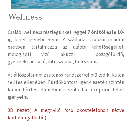
Wellness
Családi wellness részlegünket reggel
7 órától este 10-
ig
lehet igénybe venni. A szállodai szobaár minden
esetben tartalmazza az alábbi lehetőségeket:
melegített vizű jakuzzi - pezsgőfürdő,
gyermekpancsoló, infraszauna, finn szauna.
Az állószolárium zsetonos rendszerrel működik, külön
térítés ellenében. Fürdőköntöst igény esetén szintén
külön térítés ellenében a szállodai recepción lehet
igényelni.
3D nézet( A megnyíló fotó okostelefonon nézve
körbeforgatható!)