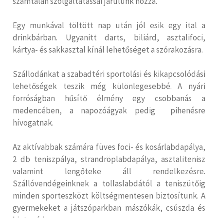
számtalan szolgáltatással járulunk hozzá.
Egy munkával töltött nap után jól esik egy ital a
drinkbárban. Ugyanitt darts, biliárd, asztalifoci,
kártya- és sakkasztal kínál lehetőséget a szórakozásra.
Szállodánkat a szabadtéri sportolási és kikapcsolódási
lehetőségek teszik még különlegesebbé. A nyári
forróságban hűsítő élmény egy csobbanás a
medencében, a napozóágyak pedig pihenésre
hívogatnak.
Az aktívabbak számára füves foci- és kosárlabdapálya,
2 db teniszpálya, strandröplabdapálya, asztalitenisz
valamint lengőteke áll rendelkezésre.
Szállóvendégeinknek a tollaslabdától a teniszütőig
minden sporteszközt költségmentesen biztosítunk. A
gyermekeket a játszóparkban mászókák, csúszda és