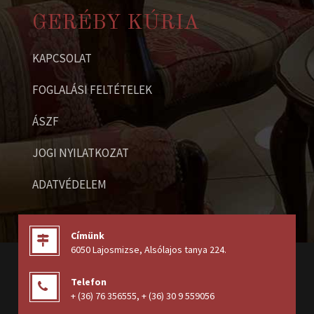
GERÉBY KÚRIA
KAPCSOLAT
FOGLALÁSI FELTÉTELEK
ÁSZF
JOGI NYILATKOZAT
ADATVÉDELEM
Címünk
6050 Lajosmizse, Alsólajos tanya 224
.
Telefon
+ (36) 76 356555
,
+ (36) 30 9 559056