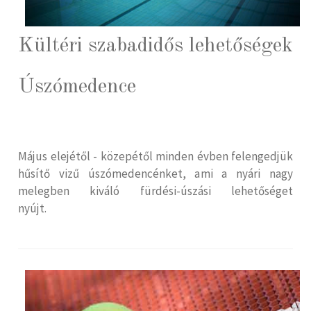
Kültéri szabadidős lehetőségek
Úszómedence
Május elejétől - közepétől minden évben felengedjük
hűsítő vizű úszómedencénket, ami a nyári nagy
melegben kiváló fürdési-úszási lehetőséget
nyújt.