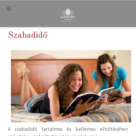
.
Szabadidő
A szabadidő tartalmas és kellemes eltöltéséhez