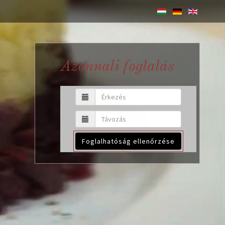
Azonnali foglalás
Foglalhatóság ellenőrzése