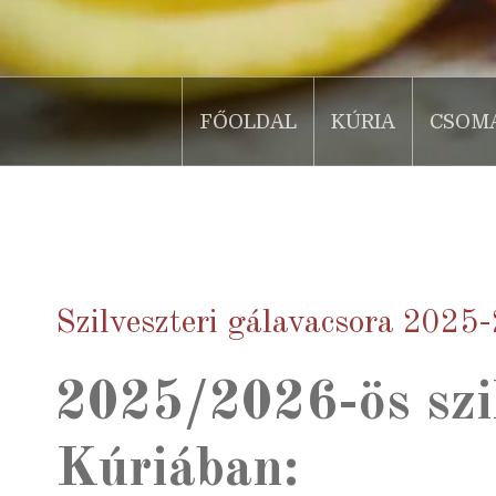
FŐOLDAL
KÚRIA
CSOM
.
Szilveszteri gálavacsora 2025
2025/2026-ös szil
Kúriában: