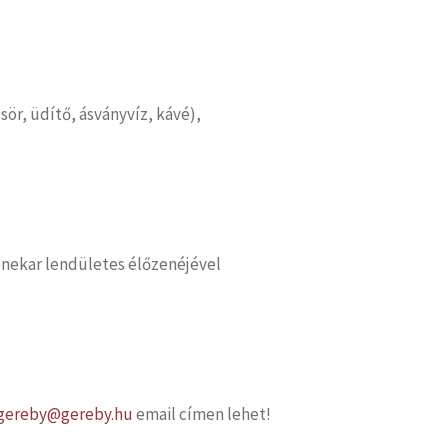
sör, üdítő, ásványvíz, kávé),
enekar lendületes élőzenéjével
gereby@gereby.hu
email címen lehet!