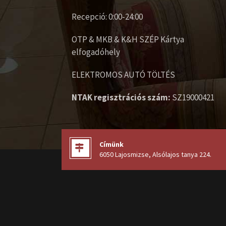
Recepció: 0:00-24:00
OTP & MKB & K&H SZÉP Kártya
elfogadóhely
ELEKTROMOS AUTÓ TÖLTÉS
NTAK regisztrációs szám:
SZ19000421
Címünk
6050 Lajosmizse, Alsólajos tanya 224
.