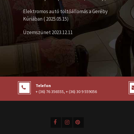
Elektromos autó töltőállomás a Geréby
Kúriában ( 2025.05.15)
Üzemszünet 2023.12.11
Telefon
+ (36) 76 356555
,
+ (36) 30 9 559056