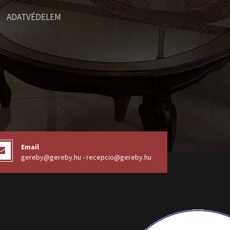
ADATVÉDELEM
Email
gereby@gereby.hu - recepcio@gereby.hu