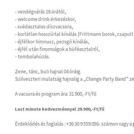
- vendégvárás 18 órától,
- welcome drink érkezéskor,
- svédasztalos díszvacsora,
- korlátlan hosszúital kínálás (Frittmann borok, csapolt 
- éjfélkor himnusz, pezsgő kínálás,
- éjfél után finomságok a büféasztalról,
- tombolahúzás.
Zene, tánc, buli hajnal 04 óráig.
Szilveszteri mulatság hajnalig a „Change Party Band” z
A vacsora és program ára: 31.900,-Ft/fő
Last minute kedvezménnyel 29.900,-Ft/fő
Érdeklődés és foglalás : +36 30 9 559 056- számon vagy a