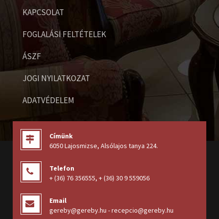
KAPCSOLAT
FOGLALÁSI FELTÉTELEK
ÁSZF
JOGI NYILATKOZAT
ADATVÉDELEM
Címünk
6050 Lajosmizse, Alsólajos tanya 224
.
Telefon
+ (36) 76 356555
,
+ (36) 30 9 559056
Email
gereby@gereby.hu - recepcio@gereby.hu