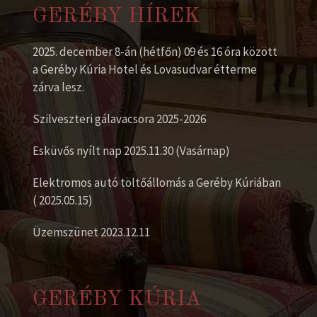
GERÉBY HÍREK
2025. december 8-án (hétfőn) 09 és 16 óra között
a Geréby Kúria Hotel és Lovasudvar étterme
zárva lesz.
Szilveszteri gálavacsora 2025-2026
Esküvős nyílt nap 2025.11.30 (Vasárnap)
Elektromos autó töltőállomás a Geréby Kúriában
( 2025.05.15)
Üzemszünet 2023.12.11
GERÉBY KÚRIA