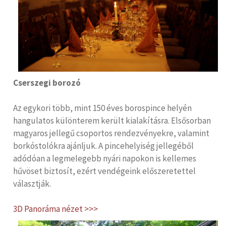
Cserszegi borozó
Az egykori több, mint 150 éves borospince helyén
hangulatos különterem került kialakításra. Elsősorban
magyaros jellegű csoportos rendezvényekre, valamint
borkóstolókra ajánljuk. A pincehelyiség jellegéből
adódóan a legmelegebb nyári napokon is kellemes
hűvöset biztosít, ezért vendégeink előszeretettel
választják.
3D Panoráma nézet >>>