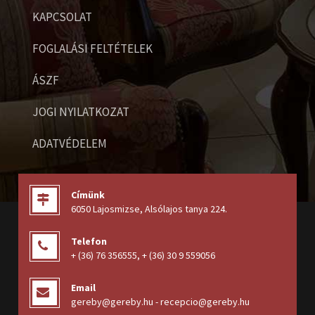
KAPCSOLAT
FOGLALÁSI FELTÉTELEK
ÁSZF
JOGI NYILATKOZAT
ADATVÉDELEM
Címünk
6050 Lajosmizse, Alsólajos tanya 224
.
Telefon
+ (36) 76 356555
,
+ (36) 30 9 559056
Email
gereby@gereby.hu - recepcio@gereby.hu