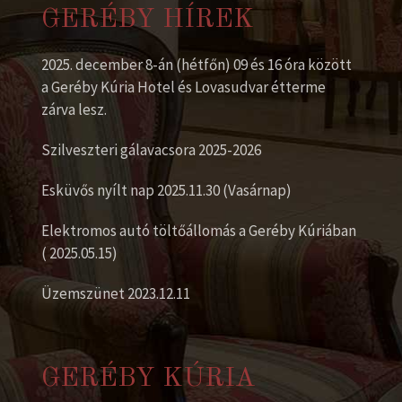
GERÉBY HÍREK
2025. december 8-án (hétfőn) 09 és 16 óra között
a Geréby Kúria Hotel és Lovasudvar étterme
zárva lesz.
Szilveszteri gálavacsora 2025-2026
Esküvős nyílt nap 2025.11.30 (Vasárnap)
Elektromos autó töltőállomás a Geréby Kúriában
( 2025.05.15)
Üzemszünet 2023.12.11
GERÉBY KÚRIA