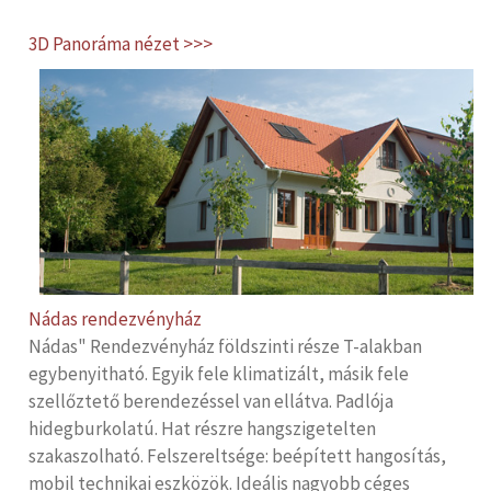
3D Panoráma nézet >>>
Nádas rendezvényház
Nádas" Rendezvényház földszinti része T-alakban
egybenyitható. Egyik fele klimatizált, másik fele
szellőztető berendezéssel van ellátva. Padlója
hidegburkolatú. Hat részre hangszigetelten
szakaszolható. Felszereltsége: beépített hangosítás,
mobil technikai eszközök. Ideális nagyobb céges