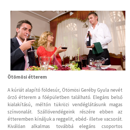
Ötömösi étterem
A kúriát alapító földesúr, Ötömösi Geréby Gyula nevét
őrző étterem a főépületben található. Elegáns belső
kialakítású, méltón tükrözi vendéglátásunk magas
színvonalát. Szállóvendégeink részére ebben az
étteremben kínáljuk a reggelit, ebéd- illetve vacsorát.
Kiválóan alkalmas továbbá elegáns csoportos