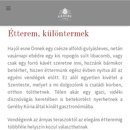
.
Étterem, különtermek
Ha jól esne Önnek egy csésze alföldi gulyásleves, netán
vasárnapi ebédre egy kis ropogós sült libacomb, vagy
csak egy forró kávét szeretne inni, hozzánk bármikor
betérhet, hiszen éttermünk egész évben nyitva áll az
egyéni vendégek előtt. Ez alól egyetlen kivétel a
Szenteste, melyet a mi dolgozóink is családi körben,
otthon tölthetnek. Télen akár egy igazi, vidéki
disznóvágás keretében is betekintést nyerhetnek a
Geréby Kúria által kínált gasztronómiába.
Vendégeink az árnyas teraszoktól az elegáns étteremig
többféle helyszín közül választhatnak.