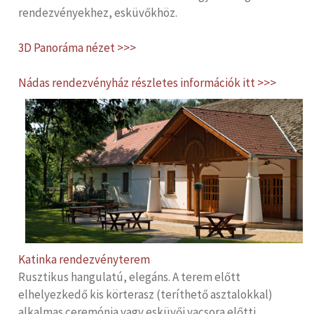
rendezvényekhez, esküvőkhöz.
3D Panoráma nézet >>>
Nádas rendezvényház részletes információk itt >>>
Katinka rendezvényterem
Rusztikus hangulatú, elegáns. A terem előtt
elhelyezkedő kis körterasz (teríthető asztalokkal)
alkalmas ceremónia vagy esküvői vacsora előtti