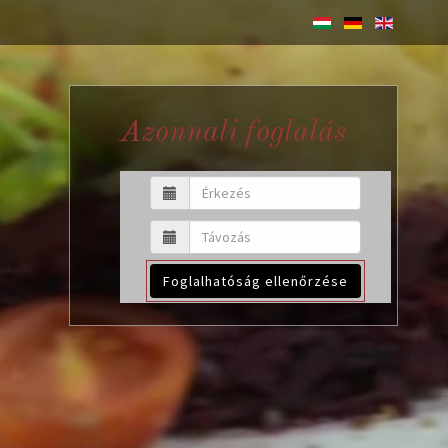
Azonnali foglalás
Foglalhatóság ellenőrzése