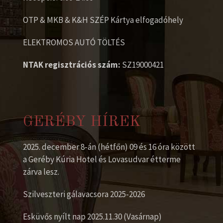
OTP & MKB & K&H SZÉP Kártya elfogadóhely
ELEKTROMOS AUTÓ TÖLTÉS
NTAK regisztrációs szám:
SZ19000421
GERÉBY HÍREK
2025. december 8-án (hétfőn) 09 és 16 óra között
a Geréby Kúria Hotel és Lovasudvar étterme
zárva lesz.
Szilveszteri gálavacsora 2025-2026
Esküvős nyílt nap 2025.11.30 (Vasárnap)