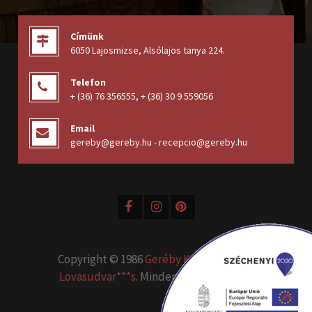
Címünk
6050 Lajosmizse, Alsólajos tanya 224
.
Telefon
+ (36) 76 356555
,
+ (36) 30 9 559056
Email
gereby@gereby.hu - recepcio@gereby.hu
Copyright © 1986
Geréby Kúria Hotel és
Lovasudvar***s
. Minden jog fenntartva.