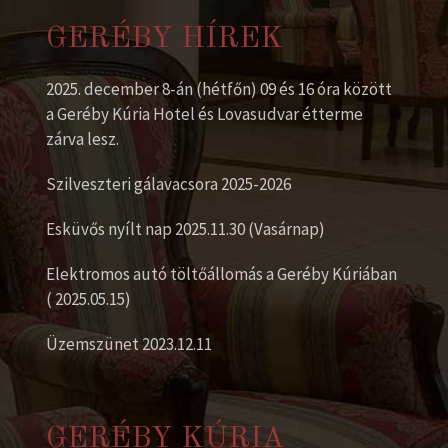
GERÉBY HÍREK
2025. december 8-án (hétfőn) 09 és 16 óra között
a Geréby Kúria Hotel és Lovasudvar étterme
zárva lesz.
Szilveszteri gálavacsora 2025-2026
Esküvős nyílt nap 2025.11.30 (Vasárnap)
Elektromos autó töltőállomás a Geréby Kúriában
( 2025.05.15)
Üzemszünet 2023.12.11
GERÉBY KÚRIA