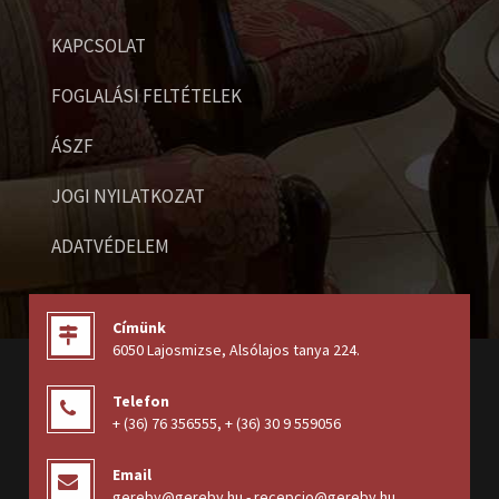
KAPCSOLAT
FOGLALÁSI FELTÉTELEK
ÁSZF
JOGI NYILATKOZAT
ADATVÉDELEM
Címünk
6050 Lajosmizse, Alsólajos tanya 224
.
Telefon
+ (36) 76 356555
,
+ (36) 30 9 559056
Email
gereby@gereby.hu - recepcio@gereby.hu