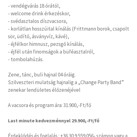
- vendégvárás 18 órától,
- welcome drink érkezéskor,
- svédasztalos díszvacsora,
- korlátlan hosszúital kínálás (Frittmann borok, csapolt
sör, üdítő, ásványvíz, kávé),
- éjfélkor himnusz, pezsgő kínálás,
- éjfél után finomságok a büféasztalról,
- tombolahúzás.
Zene, tánc, buli hajnal 04 óráig.
Szilveszteri mulatság hajnalig a „Change Party Band”
zenekar lendületes élőzenéjével
A vacsora és program ára: 31.900,-Ft/fő
Last minute kedvezménnyel 29.900,-Ft/fő
Érdeklődés és foglalás : +36 30 9 559 056- számon vagy a