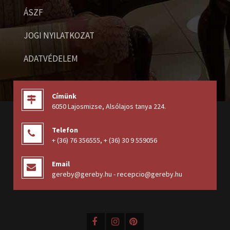
ÁSZF
JOGI NYILATKOZAT
ADATVÉDELEM
Címünk
6050 Lajosmizse, Alsólajos tanya 224
.
Telefon
+ (36) 76 356555
,
+ (36) 30 9 559056
Email
gereby@gereby.hu - recepcio@gereby.hu