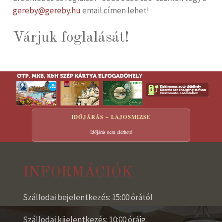
gereby@gereby.hu
email címen lehet!
Várjuk foglalását!
IDŐJÁRÁS – LAJOSMIZSE
Időjárás nem elérhető
INFORMÁCIÓK
Szállodai bejelentkezés: 15:00 órától
Szállodai kijelentkezés: 10:00 óráig