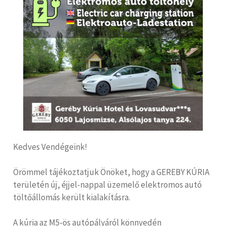
Kedves Vendégeink!
Örömmel tájékoztatjuk Önöket, hogy a GEREBY KÚRIA
területén új, éjjel-nappal üzemelő elektromos autó
töltőállomás került kialakításra.
A kúria az M5-ös autópályáról könnyedén