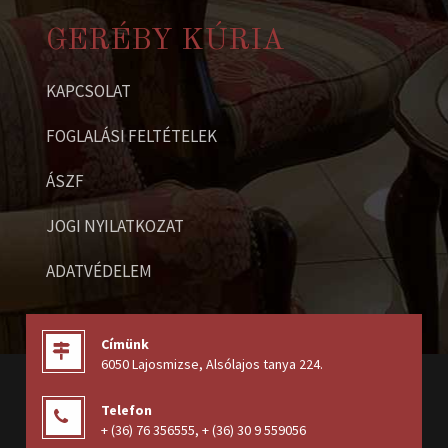
GERÉBY KÚRIA
KAPCSOLAT
FOGLALÁSI FELTÉTELEK
ÁSZF
JOGI NYILATKOZAT
ADATVÉDELEM
Címünk
6050 Lajosmizse, Alsólajos tanya 224
.
Telefon
+ (36) 76 356555
,
+ (36) 30 9 559056