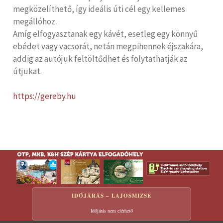
megközelíthető, így ideális úti cél egy kellemes
megállóhoz.
Amíg elfogyasztanak egy kávét, esetleg egy könnyű
ebédet vagy vacsorát, netán megpihennek éjszakára,
addig az autójuk feltöltődhet és folytathatják az
útjukat.
https://gereby.hu
IDŐJÁRÁS – LAJOSMIZSE
Időjárás nem elérhető