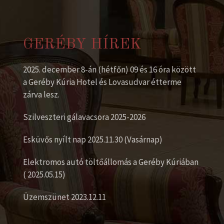
GERÉBY HÍREK
2025. december 8-án (hétfőn) 09 és 16 óra között
a Geréby Kúria Hotel és Lovasudvar étterme
zárva lesz.
Szilveszteri gálavacsora 2025-2026
Esküvős nyílt nap 2025.11.30 (Vasárnap)
Elektromos autó töltőállomás a Geréby Kúriában
( 2025.05.15)
Üzemszünet 2023.12.11