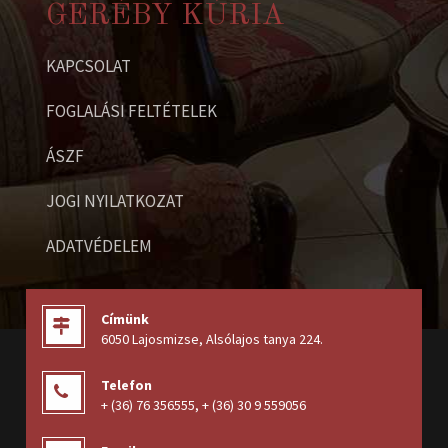
GERÉBY KÚRIA
KAPCSOLAT
FOGLALÁSI FELTÉTELEK
ÁSZF
JOGI NYILATKOZAT
ADATVÉDELEM
Címünk
6050 Lajosmizse, Alsólajos tanya 224
.
Telefon
+ (36) 76 356555
,
+ (36) 30 9 559056