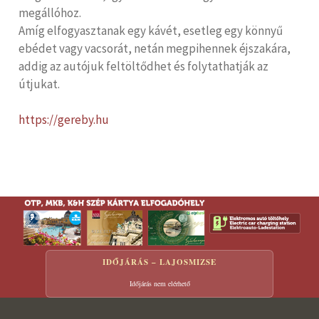
megállóhoz.
Amíg elfogyasztanak egy kávét, esetleg egy könnyű
ebédet vagy vacsorát, netán megpihennek éjszakára,
addig az autójuk feltöltődhet és folytathatják az
útjukat.
https://gereby.hu
IDŐJÁRÁS – LAJOSMIZSE
Időjárás nem elérhető