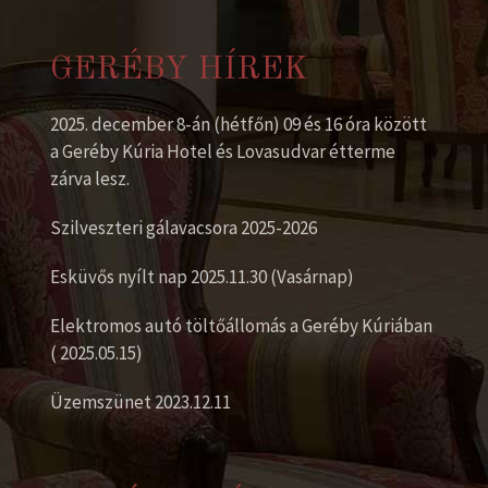
GERÉBY HÍREK
2025. december 8-án (hétfőn) 09 és 16 óra között
a Geréby Kúria Hotel és Lovasudvar étterme
zárva lesz.
Szilveszteri gálavacsora 2025-2026
Esküvős nyílt nap 2025.11.30 (Vasárnap)
Elektromos autó töltőállomás a Geréby Kúriában
( 2025.05.15)
Üzemszünet 2023.12.11