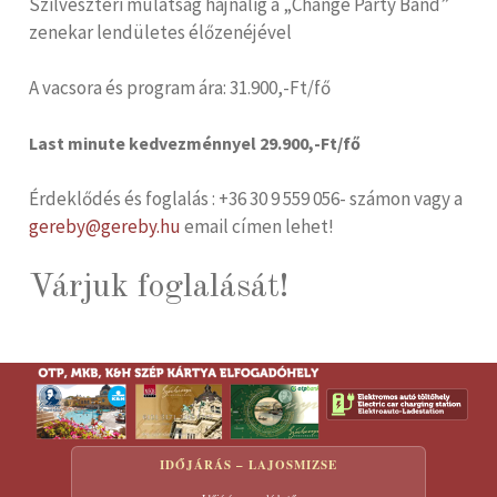
Szilveszteri mulatság hajnalig a „Change Party Band”
zenekar lendületes élőzenéjével
A vacsora és program ára: 31.900,-Ft/fő
Last minute kedvezménnyel 29.900,-Ft/fő
Érdeklődés és foglalás : +36 30 9 559 056- számon vagy a
gereby@gereby.hu
email címen lehet!
Várjuk foglalását!
IDŐJÁRÁS – LAJOSMIZSE