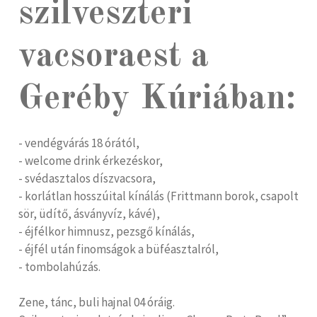
szilveszteri
vacsoraest a
Geréby Kúriában:
- vendégvárás 18 órától,
- welcome drink érkezéskor,
- svédasztalos díszvacsora,
- korlátlan hosszúital kínálás (Frittmann borok, csapolt
sör, üdítő, ásványvíz, kávé),
- éjfélkor himnusz, pezsgő kínálás,
- éjfél után finomságok a büféasztalról,
- tombolahúzás.
Zene, tánc, buli hajnal 04 óráig.