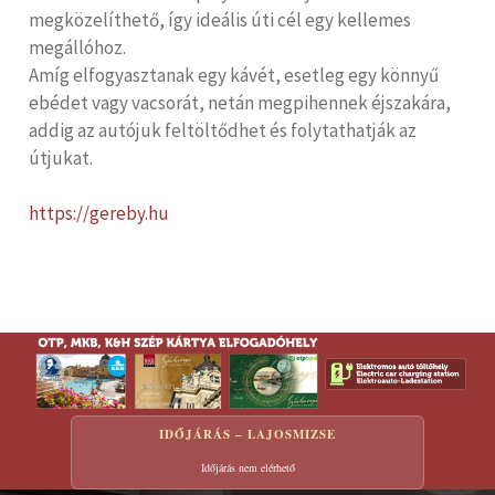
megközelíthető, így ideális úti cél egy kellemes
megállóhoz.
Amíg elfogyasztanak egy kávét, esetleg egy könnyű
ebédet vagy vacsorát, netán megpihennek éjszakára,
addig az autójuk feltöltődhet és folytathatják az
útjukat.
https://gereby.hu
IDŐJÁRÁS – LAJOSMIZSE
Időjárás nem elérhető