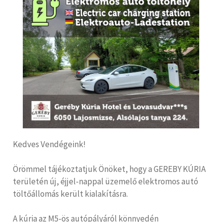
Kedves Vendégeink!
Örömmel tájékoztatjuk Önöket, hogy a GEREBY KÚRIA
területén új, éjjel-nappal üzemelő elektromos autó
töltőállomás került kialakításra.
A kúria az M5-ös autópályáról könnyedén