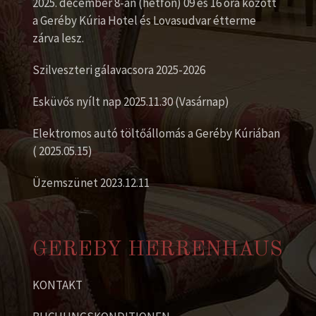
2025. december 8-án (hétfőn) 09 és 16 óra között
a Geréby Kúria Hotel és Lovasudvar étterme
zárva lesz.
Szilveszteri gálavacsora 2025-2026
Esküvős nyílt nap 2025.11.30 (Vasárnap)
Elektromos autó töltőállomás a Geréby Kúriában
( 2025.05.15)
Üzemszünet 2023.12.11
GEREBY HERRENHAUS
KONTAKT