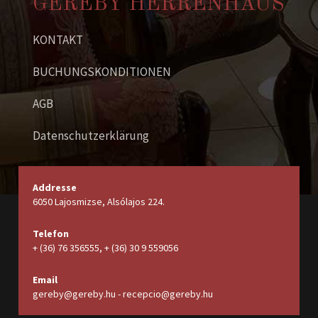
GEREBY HERRENHAUS
KONTAKT
BUCHUNGSKONDITIONEN
AGB
Datenschutzerklärung
Addresse
6050 Lajosmizse, Alsólajos 224.
Telefon
+ (36) 76 356555, + (36) 30 9 559056
Email
gereby@gereby.hu - recepcio@gereby.hu