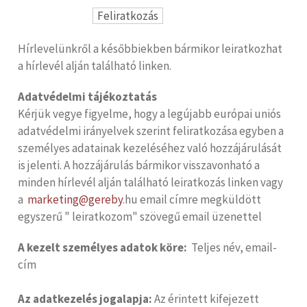
Hírlevelünkről a későbbiekben bármikor leiratkozhat
a hírlevél alján található linken.
Adatvédelmi tájékoztatás
Kérjük vegye figyelme, hogy a legújabb európai uniós
adatvédelmi irányelvek szerint feliratkozása egyben a
személyes adatainak kezeléséhez való hozzájárulását
is jelenti. A hozzájárulás bármikor visszavonható a
minden hírlevél alján található leiratkozás linken vagy
a
marketing@gereby
.hu email címre megküldött
egyszerű " leiratkozom" szövegű email üzenettel
A kezelt személyes adatok köre:
Teljes név, email-
cím
Az adatkezelés jogalapja:
Az érintett kifejezett