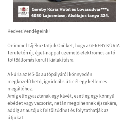
Kedves Vendégeink!
Örömmel tájékoztatjuk Önöket, hogy a GEREBY KÚRIA
területén új, éjjel-nappal üzemelő elektromos autó
töltőállomás került kialakításra.
A kúria az M5-ös autópályáról könnyedén
megközelíthető, így ideális úti cél egy kellemes
megállóhoz.
Amíg elfogyasztanak egy kávét, esetleg egy könnyű
ebédet vagy vacsorát, netán megpihennek éjszakára,
addig az autójuk feltöltődhet és folytathatják az
útjukat.