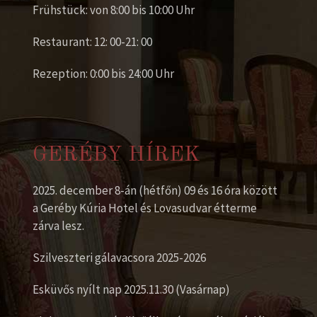
Frühstück: von 8:00 bis 10:00 Uhr
Restaurant: 12: 00-21: 00
Rezeption: 0:00 bis 24:00 Uhr
GERÉBY HÍREK
2025. december 8-án (hétfőn) 09 és 16 óra között
a Geréby Kúria Hotel és Lovasudvar étterme
zárva lesz.
Szilveszteri gálavacsora 2025-2026
Esküvős nyílt nap 2025.11.30 (Vasárnap)