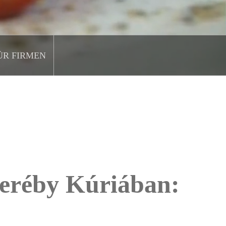
ÜR FIRMEN
 Geréby Kúriában: