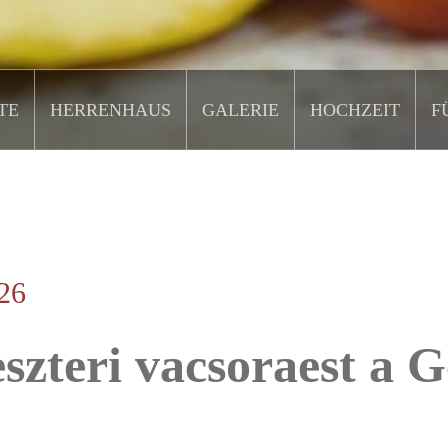
TE
HERRENHAUS
GALERIE
HOCHZEIT
F
026
eszteri vacsoraest a