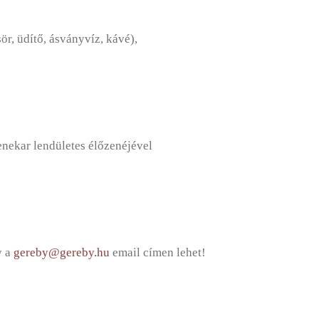
sör, üdítő, ásványvíz, kávé),
enekar lendületes élőzenéjével
y a
gereby@gereby.hu
email címen lehet!