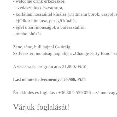
- welcome drink érkezéskor,
- svédasztalos díszvacsora,
- korlátlan hosszúital kínálás (Frittmann borok, csapolt 
- éjfélkor himnusz, pezsgő kínálás,
- éjfél után finomságok a büféasztalról,
- tombolahúzás.
Zene, tánc, buli hajnal 04 óráig.
Szilveszteri mulatság hajnalig a „Change Party Band” z
A vacsora és program ára: 31.900,-Ft/fő
Last minute kedvezménnyel 29.900,-Ft/fő
Érdeklődés és foglalás : +36 30 9 559 056- számon vag
Várjuk foglalását!