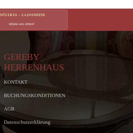
IDŐJÁRÁS – LAJOSMIZSE
Időjárás nem elérhető
GEREBY
HERRENHAUS
KONTAKT
BUCHUNGSKONDITIONEN
AGB
Datenschutzerklärung