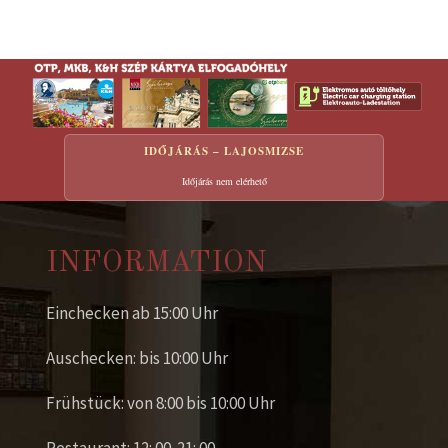
Eine E-Mail senden
*
Benötigtes Feld
IDŐJÁRÁS – LAJOSMIZSE
Name
*
Időjárás nem elérhető
E-Mail
*
INFORMATION
Einchecken ab 15:00 Uhr
Betreff
*
Auschecken: bis 10:00 Uhr
Frühstück: von 8:00 bis 10:00 Uhr
Nachricht
*