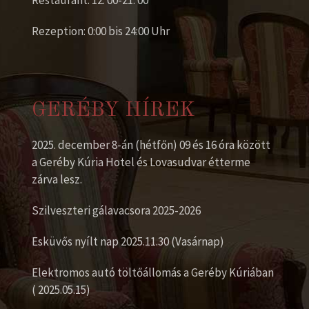
Restaurant: 12: 00-21: 00
Rezeption: 0:00 bis 24:00 Uhr
GERÉBY HÍREK
2025. december 8-án (hétfőn) 09 és 16 óra között
a Geréby Kúria Hotel és Lovasudvar étterme
Eine Kopie dieser Mail erhalten
(optional)
zárva lesz.
Szilveszteri gálavacsora 2025-2026
Captcha
*
Esküvős nyílt nap 2025.11.30 (Vasárnap)
Elektromos autó töltőállomás a Geréby Kúriában
( 2025.05.15)