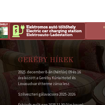
GERÉBY HÍREK
2025. december 8-án (hétfőn) 09 és 16
óra között a Geréby Kúria Hotel és
Lovasudvar étterme zárva lesz.
Szilveszteri gálavacsora 2025-2026
Esküvős nyílt nap 2025.11.30 (Vasárnap)