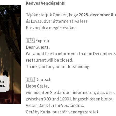
Kedves Vendégeink!
Tájékoztatjuk Önöket, hogy
2025. december 8-á
és Lovasudvar étterme zárva lesz.
Köszönjük a megértésüket.
🇬🇧 English
Dear Guests,
We would like to inform you that on December 8, 
restaurant will be closed.
Thank you for your understanding.
🇩🇪 Deutsch
Liebe Gäste,
wir möchten Sie darüber informieren, dass das 
zwischen 9:00 und 16:00 Uhr geschlossen bleibt.
Vielen Dank für Ihr Verständnis.
Geréby Kúria- pusztán vendégszeretet