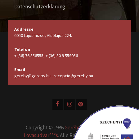
Datenschutzerklärung
Addresse
6050 Lajosmizse, Alsólajos 224.
Telefon
+ (36) 76 356555, + (36) 30 9 559056
Email
gereby@gereby.hu - recepcio@gereby.hu
Copyright © 1986
Geréby Kúria Hotel és
Lovasudvar***s
. Alle Rechte vorbehalten.