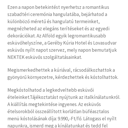
Ezen a napon betekintést nyerhetsz a romantikus
szabadtéri ceremónia hangulatába, bejárhatod a
különböző méretű és hangulatú termeinket,
megnézheted az elegáns terítéseket és az egyedi
dekorációkat. Az Alföld egyik legromantikusabb
esküvőhelyszíne, a Geréby Kúria Hotel és Lovasudvar
esküvős nyílt napot szervez, mely napon bemutatjuk
NEKTEK esküvős szolgáltatásainkat.
Megismerkedhettek a kúriával, rácsodálkozhattok a
gyönyörű környezetre, kérdezhettek és kóstolhattok.
Megkóstolhatod a legkedveltebb esküvői
ételeinket.Tájékoztatást nyújtunk az italkínálatunkról.
A kiállítás megtekintése ingyenes. Az esküvős
ételsorokból összeállított korlátlan büféasztalos
menü kóstolásának díja: 9.990,-Ft/fő. Látogass el nyílt
napunkra, ismerd meg a kínálatunkat és tedd fel