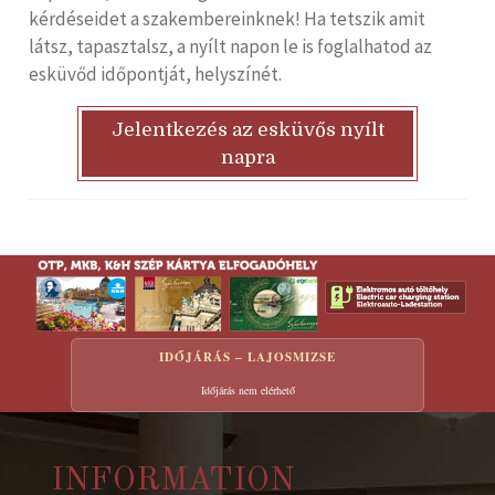
kérdéseidet a szakembereinknek! Ha tetszik amit
látsz, tapasztalsz, a nyílt napon le is foglalhatod az
esküvőd időpontját, helyszínét.
Jelentkezés az esküvős nyílt
napra
IDŐJÁRÁS – LAJOSMIZSE
Időjárás nem elérhető
INFORMATION