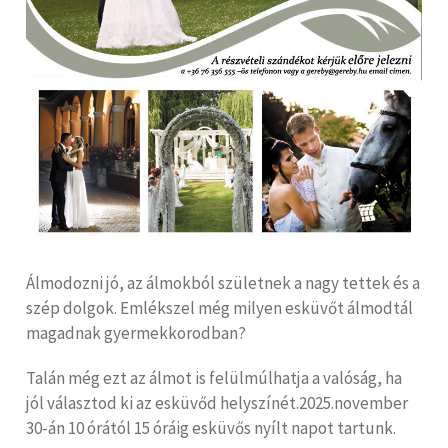
Álmodozni jó, az álmokból születnek a nagy tettek és a
szép dolgok. Emlékszel még milyen esküvőt álmodtál
magadnak gyermekkorodban?
Talán még ezt az álmot is felülmúlhatja a valóság, ha
jól választod ki az esküvőd helyszínét.2025.november
30-án 10 órától 15 óráig esküvős nyílt napot tartunk.