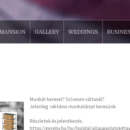
MANSION
GALLERY
WEDDINGS
BUSINE
Munkát keresel? Szívesen váltanál?
Jelenleg raktáros munkatársat keresünk.
Részletek és jelentkezés:
https://gereby.hu/hu/fooldal/allasajanlatok#ta