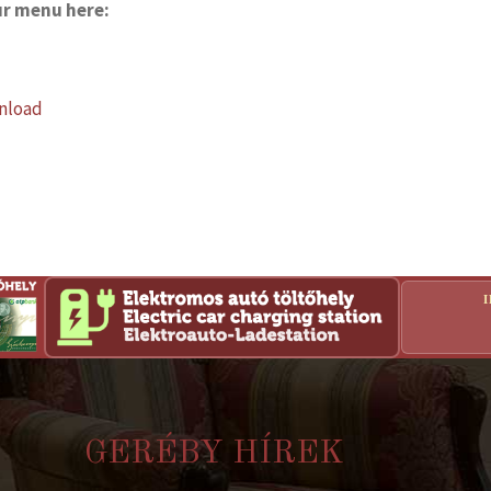
ur menu here:
nload
GERÉBY HÍREK