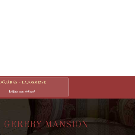
IDŐJÁRÁS – LAJOSMIZSE
Időjárás nem elérhető
GEREBY MANSION