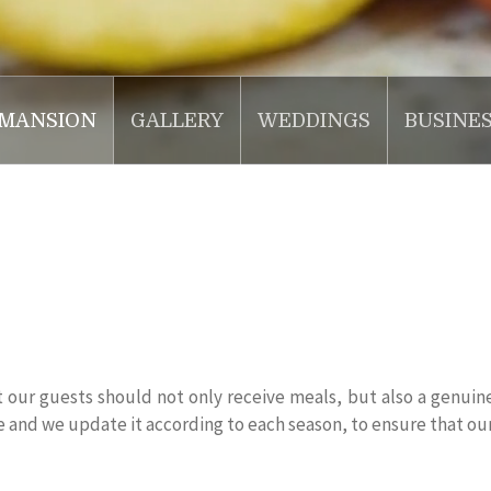
MANSION
GALLERY
WEDDINGS
BUSINE
at our guests should not only receive meals, but also a genu
e and we update it according to each season, to ensure that our