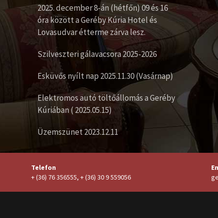
2025. december 8-án (hétfőn) 09 és 16
óra között a Geréby Kúria Hotel és
Lovasudvar étterme zárva lesz.
Szilveszteri gálavacsora 2025-2026
Esküvős nyílt nap 2025.11.30 (Vasárnap)
Elektromos autó töltőállomás a Geréby
Kúriában ( 2025.05.15)
Üzemszünet 2023.12.11
Telefon
Em
+ (36) 76 356555, + (36) 30 9 559056
ge