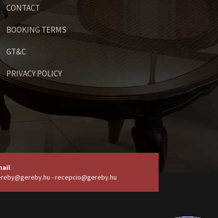
CONTACT
BOOKING TERMS
GT&C
PRIVACY POLICY
ail
reby@gereby.hu - recepcio@gereby.hu