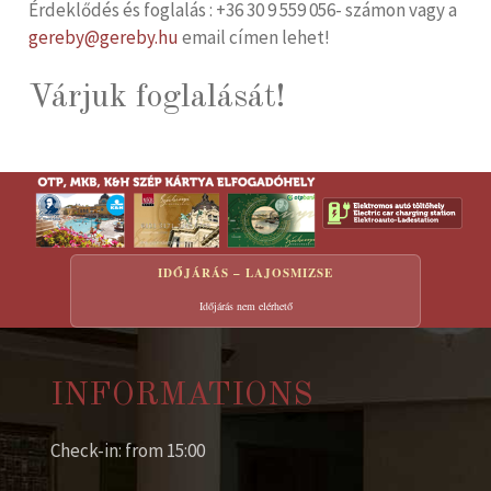
Érdeklődés és foglalás : +36 30 9 559 056- számon vagy a
gereby@gereby.hu
email címen lehet!
Várjuk foglalását!
IDŐJÁRÁS – LAJOSMIZSE
Időjárás nem elérhető
INFORMATIONS
Check-in: from 15:00