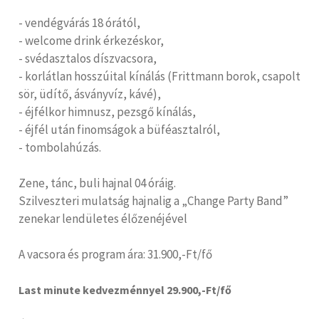
- vendégvárás 18 órától,
- welcome drink érkezéskor,
- svédasztalos díszvacsora,
- korlátlan hosszúital kínálás (Frittmann borok, csapolt
sör, üdítő, ásványvíz, kávé),
- éjfélkor himnusz, pezsgő kínálás,
- éjfél után finomságok a büféasztalról,
- tombolahúzás.
Zene, tánc, buli hajnal 04 óráig.
Szilveszteri mulatság hajnalig a „Change Party Band”
zenekar lendületes élőzenéjével
A vacsora és program ára: 31.900,-Ft/fő
Last minute kedvezménnyel 29.900,-Ft/fő