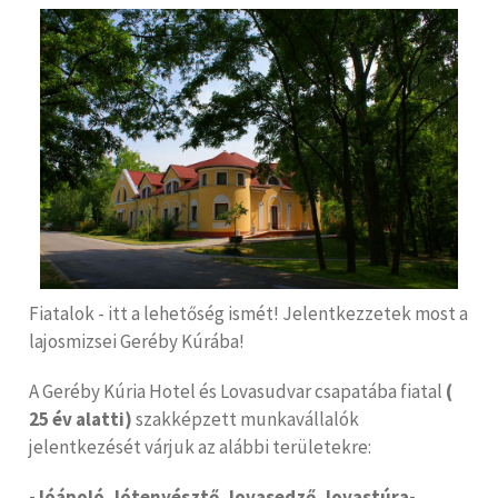
Fiatalok - itt a lehetőség ismét! Jelentkezzetek most a
lajosmizsei Geréby Kúrába!
A Geréby Kúria Hotel és Lovasudvar csapatába fiatal
(
25 év alatti)
szakképzett munkavállalók
jelentkezését várjuk az alábbi területekre:
- lóápoló, lótenyésztő, lovasedző, lovastúra-