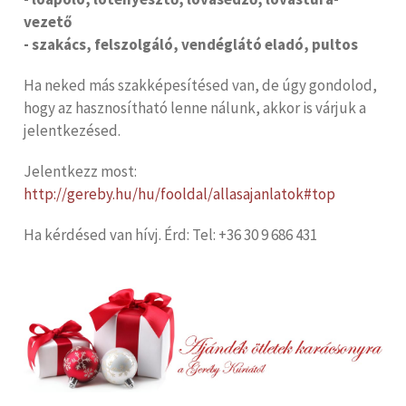
vezető
- szakács, felszolgáló, vendéglátó eladó, pultos
Ha neked más szakképesítésed van, de úgy gondolod,
hogy az hasznosítható lenne nálunk, akkor is várjuk a
jelentkezésed.
Jelentkezz most:
http://gereby.hu/hu/fooldal/allasajanlatok#top
Ha kérdésed van hívj. Érd: Tel: +36 30 9 686 431