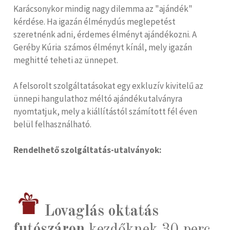
Karácsonykor mindig nagy dilemma az "ajándék"
kérdése. Ha igazán élménydús meglepetést
szeretnénk adni, érdemes élményt ajándékozni. A
Geréby Kúria számos élményt kínál, mely igazán
meghitté teheti az ünnepet.
A felsorolt szolgáltatásokat egy exkluzív kivitelű az
ünnepi hangulathoz méltó ajándékutalványra
nyomtatjuk, mely a kiállítástól számított fél éven
belül felhasználható.
Rendelhető szolgáltatás-utalványok:
Lovaglás oktatás
futószáron
kezdőknek 30 perc