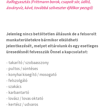
italfogyasztás (Frittmann borok, csapolt sör, üdítő,
ásványvíz, kávé, továbbá szilveszter éjfélkor pezsgő)
Jelenleg nincs betöltetlen állásunk de a felsorolt
munkaterületekre bármikor elküldheti
jelentkezését, melyet eltárolunk és egy esetleges
üresedésnél felvesszük Önnel a kapcsolatot:
- takarító / szobaasszony
- pultos / söntéses
- konyhai kisegítő / mosogató
- felszolgáló
- szakács
- karbantartó
- lovász / lovas oktató
- kertész / udvaros