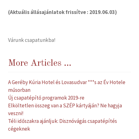
(Aktuális állásajánlatok frissítve : 2019.06.03)
Várunk csapatunkba!
More Articles ...
A Geréby Kúria Hotel és Lovasudvar ***s az Év Hotele
műsorban
Új csapatépítő programok 2019-re
Elköltetlen összeg van a SZÉP kártyáján? Ne hagyja
veszni!
Téli időszakra ajánljuk: Disznóvágás csapatépítés
cégeknek