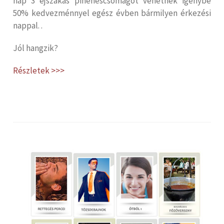
nap 3 éjszakás pihenéscsomagot vehetnek igénybe
50% kedvezménnyel egész évben bármilyen érkezési
nappal. .
Jól hangzik?
Részletek >>>