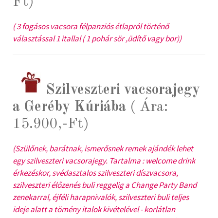
Ft)
( 3 fogásos vacsora félpanziós étlapról történő
választással 1 itallal ( 1 pohár sör ,üdítő vagy bor))
Szilveszteri vacsorajegy
a Geréby Kúriába
( Ára:
15.900,-Ft)
(Szülőnek, barátnak, ismerősnek remek ajándék lehet
egy szilveszteri vacsorajegy. Tartalma : welcome drink
érkezéskor, svédasztalos szilveszteri díszvacsora,
szilveszteri élőzenés buli reggelig a Change Party Band
zenekarral, éjféli harapnivalók, szilveszteri buli teljes
ideje alatt a tömény italok kivételével - korlátlan