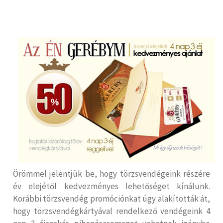
Örömmel jelentjük be, hogy törzsvendégeink részére
év elejétől kedvezményes lehetőséget kínálunk.
Korábbi törzsvendég promóciónkat úgy alakították át,
hogy törzsvendégkártyával rendelkező vendégeink 4