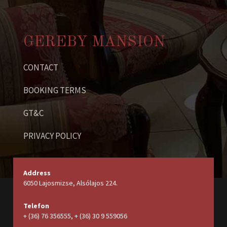
GEREBY MANSION
CONTACT
BOOKING TERMS
GT&C
PRIVACY POLICY
Address
6050 Lajosmizse, Alsólajos 224.
Telefon
+ (36) 76 356555, + (36) 30 9 559056